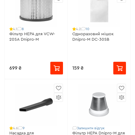
8
10
4.1
4.2
Фільтр НЕРА для VCW-
Одноразовий мішок
20SA Dnipro-M
Dnipro-M DC-30SB
699 ₴
159 ₴
9
Залишити відгук
4.6
Насадка для
Фільтр НЕРА Dnipro-M для