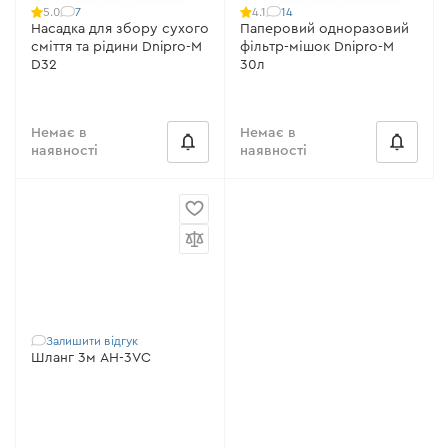
7
14
5.0
4.1
Насадка для збору сухого
Паперовий одноразовий
сміття та рідини Dnipro-M
фільтр-мішок Dnipro-M
D32
30л
Немає в
Немає в
наявності
наявності
Залишити відгук
Шланг 3м AH-3VC