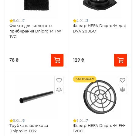
7
3
5.0
4.0
Фільтр для вологого
Фільтр НЕРА Dnipro-M для
прибирання Dnipro-M FW-
DVA-200BС
1VC
78 ₴
129 ₴
РОЗПРОДАЖ
3
7
5.0
5.0
Трубка пластикова
Фільтр HEPA Dnipro-M FH-
Dnipro-M D32
1VCС