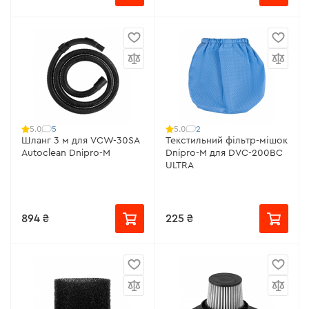
5
2
5.0
5.0
Шланг 3 м для VCW-30SA
Текстильний фільтр-мішок
Autoclean Dnipro-M
Dnipro-M для DVC-200BC
ULTRA
894 ₴
225 ₴