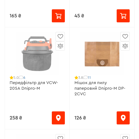
165 ₴
45 ₴
6
11
5.0
3.8
Передфільтр для VCW-
Мішок для пилу
20SA Dnipro-M
паперовий Dnipro-M DP-
2CVC
258 ₴
126 ₴