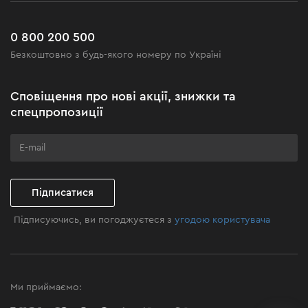
Сервіс
Доставка і оплата
Новинки
Поширені запитання
0 800 200 500
Чорна п'ятниця
Безкоштовно з будь-якого номеру по Україні
Новини
Акційні набори
Сповіщення про нові акції, знижки та
Бізнес-клієнтам
спецпропозиції
Програма лояльності
Клуб майстерності
Підписатися
Підписуючись, ви погоджуєтеся з
угодою користувача
Ми приймаємо: