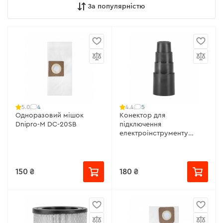
За популярністю
4
5
5.0
4.4
Одноразовий мішок
Конектор для
Dnipro-M DC-20SB
підключення
електроінструменту
Dnipro-M
150 ₴
180 ₴