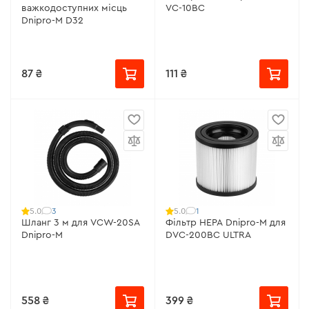
важкодоступних місць
VC-10BC
Dnipro-M D32
87 ₴
111 ₴
3
1
5.0
5.0
Шланг 3 м для VCW-20SA
Фільтр HEPA Dnipro-M для
Dnipro-M
DVC-200BC ULTRA
558 ₴
399 ₴