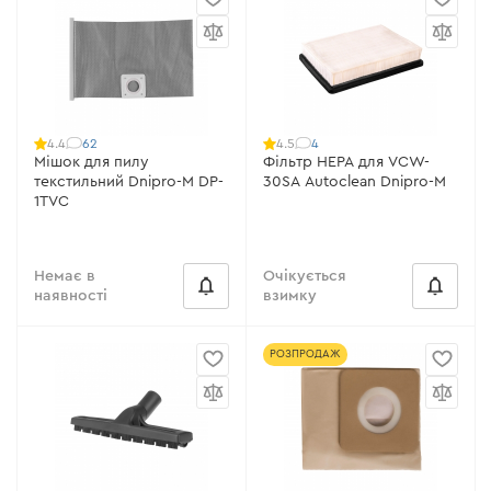
62
4
4.4
4.5
Мішок для пилу
Фільтр HEPA для VCW-
текстильний Dnipro-M DP-
30SA Autoclean Dnipro-M
1TVC
Немає в
Очікується
наявності
взимку
РОЗПРОДАЖ