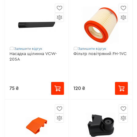
Залишити відгук
Залишити відгук
Насадка щілинна VCW-
Фільтр повітряний FH-1VC
20SA
75 ₴
120 ₴