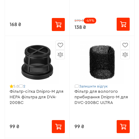
270 ₴
-49%
168 ₴
138 ₴
2
Залишити відгук
5.0
Фільтр-сітка Dnipro-M для
Фільтр для вологого
HEPA фільтра для DVA-
прибирання Dnipro-M для
200BC
DVC-200BC ULTRA
99 ₴
99 ₴