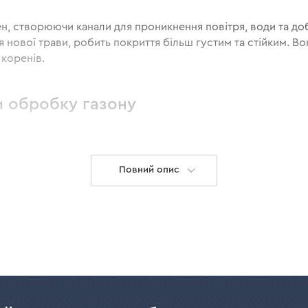
ен, створюючи канали для проникнення повітря, води та до
 нової трави, робить покриття більш густим та стійким. В
 коренів.
и обробку газону
ся провести скарифікацію, щоб видалити шар соломи, що н
Повний опис
у аерацію.
аерація або щадлива скарифікація для підготовки до зими
 в міру необхідності, особливо у разі моху чи ущільнення
ік.
сть техніки Dnipro-M