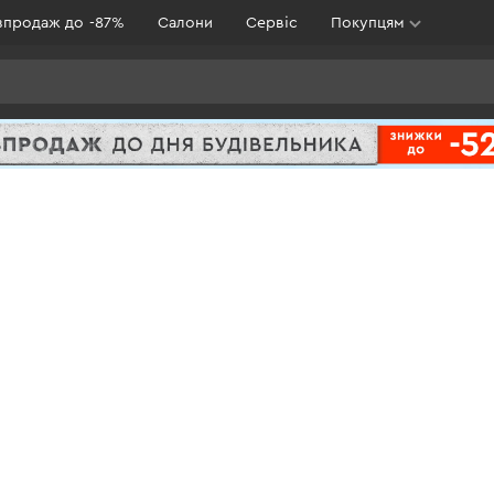
зпродаж до -87%
Салони
Сервіс
Покупцям