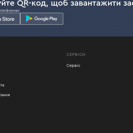
йте QR-код, щоб завантажити за
тричний аератор-скарифікатор для обробки невеликих діл
платформах:
и валами, які просто замінюються.
чним важелем.
відних картках товарів на сайті.
СЕРВІСИ
Сервіс
 з доставкою по Україні або в одному з наших салонів май
та
тання