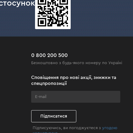
стосунок
янок.
0 800 200 500
Безкоштовно з будь-якого номеру по Україні
стерності. Оформляйте на сайті та забирайте
Сповіщення про нові акції, знижки та
спецпропозиції
Підписатися
Підписуючись, ви погоджуєтеся з
угодою