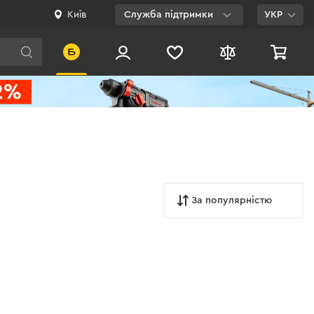
Київ
Служба підтримки
УКР
Viber
WhatsApp
Telegram
Facebook
E-mail
За популярністю
0 800 200 500
Безкоштовно по
Україні