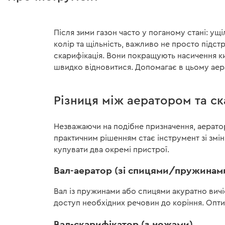
Ширина обробки:
380 мм
Всі характеристики
>
Після зими газон часто у поганому стані: ущ
колір та щільність, важливо не просто підст
скарифікація. Вони покращують насичення ки
швидко відновитися. Допомагає в цьому аера
Різниця між аератором та с
Незважаючи на подібне призначення, аерато
практичним рішенням стає інструмент зі змін
купувати два окремі пристрої.
Вал-аератор (зі спицями/пружинам
Вал із пружинами або спицями акуратно вичі
доступ необхідних речовин до коріння. Опти
Вал-скарифікатор (з ножами)