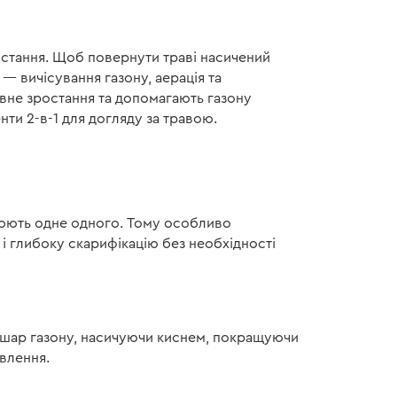
ростання. Щоб повернути траві насичений
 — вичісування газону, аерація та
ивне зростання та допомагають газону
ти 2-в-1 для догляду за травою.
внюють одне одного. Тому особливо
 і глибоку скарифікацію без необхідності
ій шар газону, насичуючи киснем, покращуючи
влення.