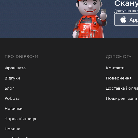
Скану
У нашому асортименті є універсальний елек
Доступно на 
Комплектується двома змінними робочим
Глибину обробки легко регулювати зру
Має місткий травозбірник.
Гарантія 3 роки.
Докладніше про кожну модель читайте у відпо
ПРО DNIPRO-M
ДОПОМОГА
Франшиза
Контакти
Купити аератор-скарифікатор можна на сайті
Відгуки
Повернення
зручним способом.
Блог
Доставка і опла
Робота
Поширені запи
Новинки
Чорна п'ятниця
Новини