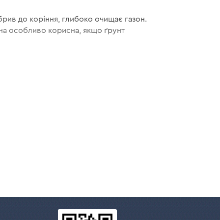
брив до коріння, глибоко очищає газон.
она особливо корисна, якщо ґрунт
акопичився за зиму, і запустити зростання
.
 ґрунту. Занадто часта глибока обробка може