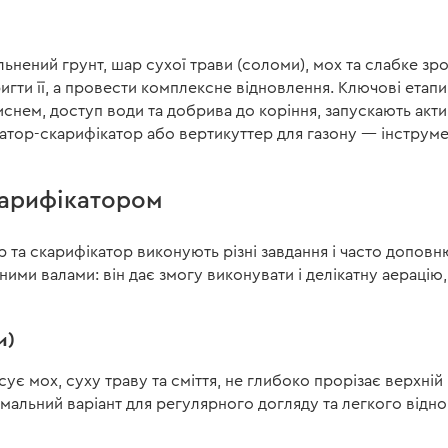
ільнений грунт, шар сухої трави (соломи), мох та слабке з
ригти її, а провести комплексне відновлення. Ключові етапи
снем, доступ води та добрива до коріння, запускають акт
тор-скарифікатор або вертикуттер для газону — інструмен
карифікатором
р та скарифікатор виконують різні завдання і часто допо
ними валами: він дає змогу виконувати і делікатну аерацію,
и)
сує мох, суху траву та сміття, не глибоко прорізає верхн
мальний варіант для регулярного догляду та легкого відно