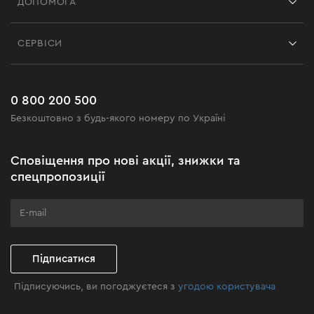
ДОПОМОГА
Відгуки
Контакти
Блог
СЕРВІСИ
Повернення
Робота
Сервіс
Доставка і оплата
Новинки
Поширені запитання
0 800 200 500
Чорна п'ятниця
Безкоштовно з будь-якого номеру по Україні
Новини
Акційні набори
Сповіщення про нові акції, знижки та
Бізнес-клієнтам
спецпропозиції
Програма лояльності
Клуб майстерності
Підписатися
Підписуючись, ви погоджуєтеся з
угодою користувача