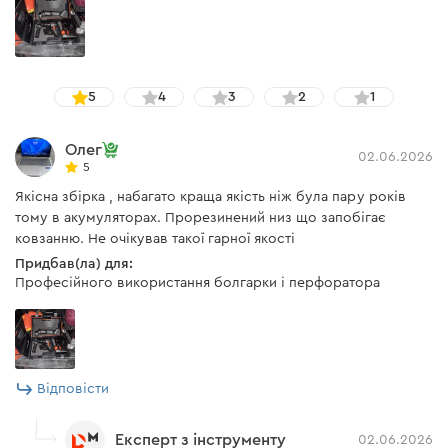
додаткове покриття захисним шаром герметика, яке
забезпечує підвищену надійність і захист від зовнішніх
факторів.
Передбачено п’ятирівневий захист акумулятора від
5
4
3
2
1
перенапруги, перегріву, короткого замикання,
надмірного розряджання та перевантаження, що
Олег
02.06.2026
гарантує безпечну й стабільну роботу інструмента
5
навіть у складних умовах експлуатації.
Якісна збірка , набагато краща якість ніж була пару років
тому в акумуляторах. Прорезинений низ що запобігає
ковзанню. Не очікував такої гарної якості
Придбав(ла) для:
Професійного використання болгарки і перфоратора
Відповісти
Експерт з інструменту
02.06.2026