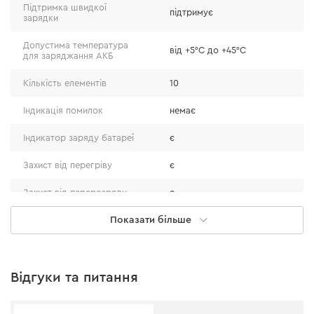
ідеальними для професійного використання.
Підтримка швидкої
підтримує
зарядки
Допустима температура
від +5°С до +45°С
для заряджання АКБ
Кількість елементів
10
Індикація помилок
немає
Індикатор заряду батареї
є
Захист від перегріву
є
Захист від перерозряду
є
Показати більше
Захист від короткого
є
замикання
Особливості
Захист від перезаряду
є
Відгуки та питання
Вага
1 кг
• Акумулятор оснащено індикатором для швидкої
перевірки рівня заряду, щоб уникати простоїв у