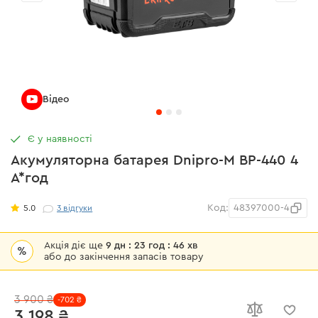
Відео
Є у наявності
Акумуляторна батарея Dnipro-M BP-440 4
А*год
Код:
48397000-4
5.0
3
відгуки
Акція діє ще
9 дн : 23 год : 46 хв
%
або до закінчення запасів товару
3 900 ₴
-702 ₴
3 198 ₴