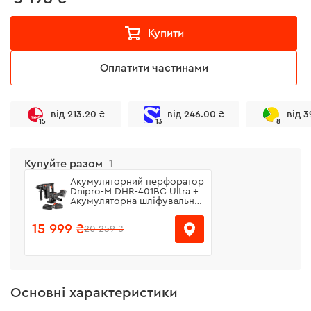
Купити
Оплатити частинами
від 213.20 ₴
від 246.00 ₴
від 3
15
13
8
Купуйте разом
1
Акумуляторний перфоратор
Dnipro-M DHR-401BC Ultra +
Акумуляторна шліфувальна
машина DGA-400SBC +
Акумуляторна батарея BP-
15 999 ₴
20 259 ₴
440 +Зарядний пристрій FC-
420
Основні характеристики