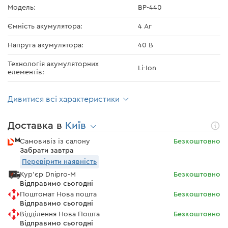
Модель:
BP-440
Ємність акумулятора:
4 Аг
Напруга акумулятора:
40 В
Технологія акумуляторних
Li-Ion
елементів:
Дивитися всі характеристики
Доставка в
Київ
Самовивіз із салону
Безкоштовно
Забрати завтра
Перевірити наявність
Кур'єр Dnipro-M
Безкоштовно
Відправимо сьогодні
Поштомат Нова пошта
Безкоштовно
Відправимо сьогодні
Відділення Нова Пошта
Безкоштовно
Відправимо сьогодні