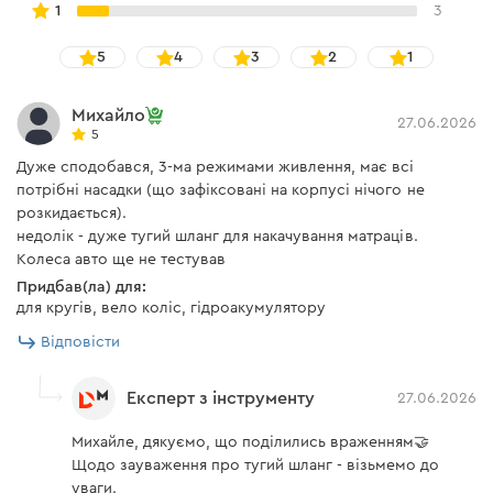
1
3
Акумуляторна батарея
немає
Оснащений ліхтариком.
Спеціальне місце для кріплення насадок
Зарядний пристрій
5
4
3
немає
2
1
забезпечує зручне зберігання аксесуарів.
Конусний перехідник для
є
Михайло
низького тису
27.06.2026
5
Дуже сподобався, 3-ма режимами живлення, має всі
Функціональний LCD дисплей
потрібні насадки (що зафіксовані на корпусі нічого не
Інструкція користувача
розкидається).
недолік - дуже тугий шланг для накачування матраців.
Завантажити інструкцію до "Акумуляторний компресор
Дисплей з підсвіткою відображає такі параметри,
Колеса авто ще не тестував
Dnipro-M DMP-200"
як: поточний тиск, одиниця виміру (PSI, BAR, KPA)
Придбав(ла) для:
для кругів, вело коліс, гідроакумулятору
та рівень заряду акумулятора.
Місце керування дає змогу перемикатися між
Відповісти
режимами: високий тиск для накачування коліс,
нагнітаючий режим, що дає змогу накачувати
Експерт з інструменту
27.06.2026
великі по об'єму об'єкти.
Михайле, дякуємо, що поділились враженням🤝
Щодо зауваження про тугий шланг - візьмемо до
уваги.