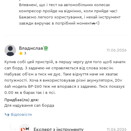
Впевнені, що і тест на автомобільних колесах
Комплектація
компресор пройде на відмінно, коли прийде час!
Бажаємо легкого користування, і нехай інструмент
завжди виручає в потрібний момент🚗💨
насадка голка для накачування м'ячів,
насадка для накачування матраців та човнів,
насадка для накачування коліс,
Владислав
перехідник 12 В на прикурювач.
11.06.2026
3
Купив собі цей пристрій, в першу чергу для того щоб качати
сап борд. З задачею не справляється від слова зовсім.
Набуває обʼєм а тиск не дує. Таке відчуття наче не хватає
потужності. Хоча я використовував різні акумулятори, 20v
6ah модель BP-260 теж не впорався з задачею. Тиск показує
0.00 як в барах так і в псі.
Придбав(ла) для:
Для надування сап борда
Відповісти
Експерт з інструменту
11.06.2026