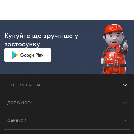
Купуйте ще зручніше у
застосунку
ПРО DNIPRO-M
Франшиза
ДОПОМОГА
Відгуки
Контакти
Блог
СЕРВІСИ
Повернення
Робота
Сервіс
Доставка і оплата