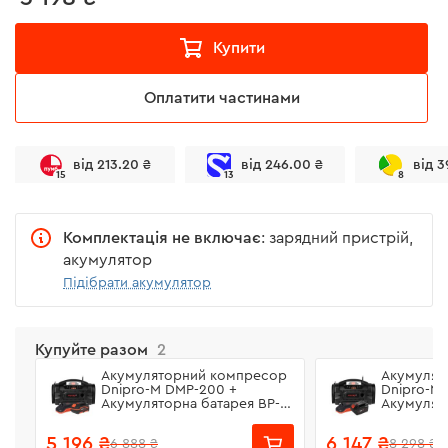
Купити
Оплатити частинами
від 213.20 ₴
від 246.00 ₴
від 3
15
13
8
Комплектація не включає
: зарядний пристрій,
акумулятор
Підібрати акумулятор
Купуйте разом
2
Акумуляторний компресор
Акумулят
Dnipro-M DMP-200 +
Dnipro-M
Акумуляторна батарея BP-
Акумулят
240 + Зарядний пристрій
260 + Зар
FC-230
FC-230
5 196 ₴
6 147 ₴
6 888 ₴
8 298 ₴