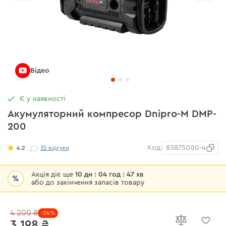
Відео
Є у наявності
Акумуляторний компресор Dnipro-M DMP-
200
Код:
83875000-4
4.2
32
відгуки
Акція діє ще
10 дн : 04 год : 47 хв
%
або до закінчення запасів товару
4 200 ₴
-24%
3 198 ₴