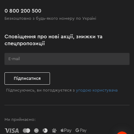
Новинки
Поширені запитання
0 800 200 500
Чорна п'ятниця
Безкоштовно з будь-якого номеру по Україні
Новини
Акційні набори
Сповіщення про нові акції, знижки та
Бізнес-клієнтам
спецпропозиції
Програма лояльності
Клуб майстерності
Підписатися
Підписуючись, ви погоджуєтеся з
угодою користувача
Ми приймаємо: