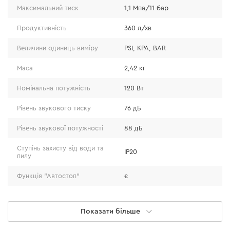
Максимальний тиск
1,1 Мпа/11 бар
Продуктивність
360 л/хв
Величини одиниць виміру
PSI, KPA, BAR
Маса
2,42 кг
Номінальна потужність
120 Вт
Рівень звукового тиску
76 дБ
Рівень звукової потужності
88 дБ
Ступінь захисту від води та
IP20
Гібридне живлення
пилу
Функція "Автостоп"
є
Працює від акумулятора 20 В.
Вбудований LED-ліхтар
є
Працює від прикурювача 12 В.
Працює від мережі 220 В.
Показати більше
Клапан для стравлювання
є
тиску