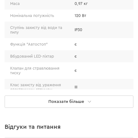
Маса
0,97 кг
Номінальна потужність
120 Вт
Ступінь захисту від води та
IP30
пилу
Функція "Автостоп"
є
Вбудований LED-ліхтар
є
Клапан для стравлювання
є
тиску
Клас захисту від ураження
III
електричним струмом
Особливості моделі
Показати більше
Довжина шлангу високого
0,6 м
тиску
Працює не тільки від акумулятора, а й від мережі
Довжина кабелю живлення
3 м
адаптера на 12В
12 В, що забезпечує комфортну та безперервну
Відгуки та питання
роботу пристрою.
є