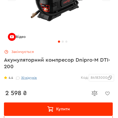
Відео
Закінчується
Акумуляторний компресор Dnipro-M DTI-
200
Код:
84183000
4.4
30
відгуків
2 598 ₴
Купити