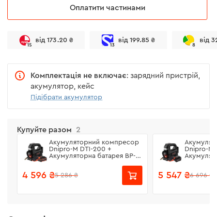
Оплатити частинами
від 173.20 ₴
від 199.85 ₴
від 3
15
13
8
Комплектація не включає
: зарядний пристрій,
акумулятор, кейс
Підібрати акумулятор
Купуйте разом
2
Акумуляторний компресор
Акумулят
Dnipro-M DTI-200 +
Dnipro-M 
Акумуляторна батарея BP-
Акумулят
240 + Зарядний пристрій
260 + Зар
FC-230
FC-230
4 596 ₴
5 547 ₴
5 286 ₴
6 696 ₴