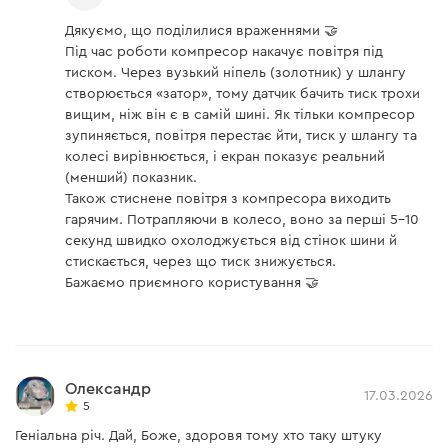
Дякуємо, що поділилися враженнями 🤝
Під час роботи компресор накачує повітря під
тиском. Через вузький ніпель (золотник) у шлангу
створюється «затор», тому датчик бачить тиск трохи
вищим, ніж він є в самій шині. Як тільки компресор
зупиняється, повітря перестає йти, тиск у шлангу та
колесі вирівнюється, і екран показує реальний
(менший) показник.
Також стиснене повітря з компресора виходить
гарячим. Потрапляючи в колесо, воно за перші 5–10
секунд швидко охолоджується від стінок шини й
стискається, через що тиск знижується.
Бажаємо приємного користування 🤝
Олександр
17.03.2026
5
Геніальна річ. Дай, Боже, здоровя тому хто таку штуку