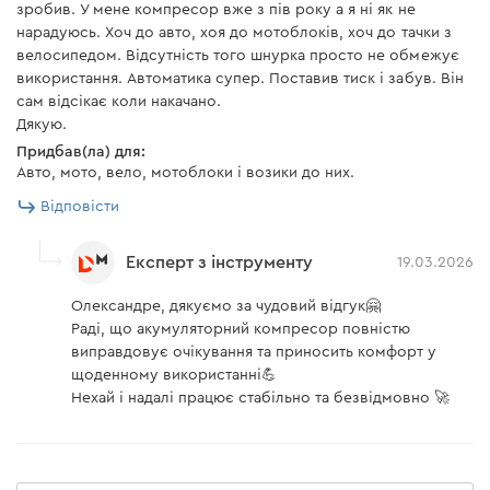
зробив. У мене компресор вже з пів року а я ні як не
нарадуюсь. Хоч до авто, хоя до мотоблоків, хоч до тачки з
велосипедом. Відсутність того шнурка просто не обмежує
використання. Автоматика супер. Поставив тиск і забув. Він
сам відсікає коли накачано.
Дякую.
Придбав(ла) для:
Авто, мото, вело, мотоблоки і возики до них.
Відповісти
Експерт з інструменту
19.03.2026
Олександре, дякуємо за чудовий відгук🤗
Раді, що акумуляторний компресор повністю
виправдовує очікування та приносить комфорт у
щоденному використанні💪
Нехай і надалі працює стабільно та безвідмовно 🚀