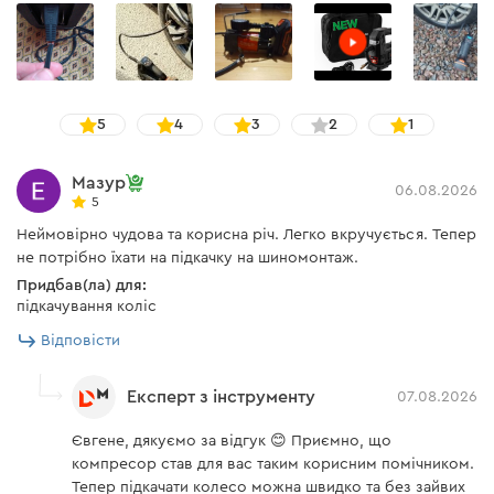
Комплектація
Адаптер постійного струму
є
12В
насадка голка для накачування м'ячів,
насадка для накачування матраців та човнів,
Інструкція користувача
5
4
3
2
1
насадка для накачування коліс,
Завантажити інструкцію
перехідник 12 В на прикурювач.
Мазур
06.08.2026
5
Неймовірно чудова та корисна річ. Легко вкручується. Тепер
не потрібно їхати на підкачку на шиномонтаж.
Придбав(ла) для:
підкачування коліс
Відповісти
Експерт з інструменту
07.08.2026
Євгене, дякуємо за відгук 😊 Приємно, що
компресор став для вас таким корисним помічником.
Тепер підкачати колесо можна швидко та без зайвих