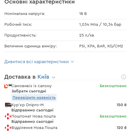
Основні характеристики
Номінальна напруга:
18 В
Робочий тиск:
1,034 Мпа / 10,34 бар
Продуктивність:
25 л/хв
Величини одиниць виміру:
PSI, KPA, BAR, KG/CM2
Дивитися всі характеристики
Доставка в
Київ
Самовивіз із салону
Безкоштовно
Забрати сьогодні
Перевірити наявність
Кур'єр Dnipro-M
150 ₴
Відправимо сьогодні
Поштомат Нова пошта
Безкоштовно
Відправимо сьогодні
Відділення Нова Пошта
120 ₴