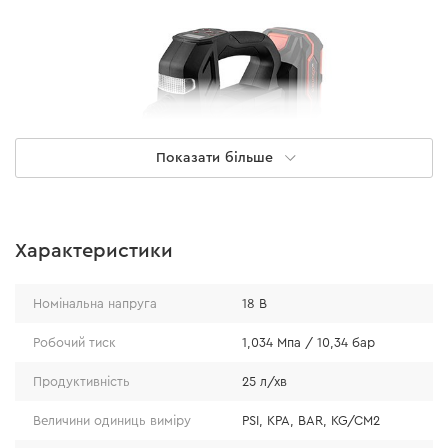
Показати більше
Характеристики
Продуктивність
Номінальна напруга
18 В
Максимальний тиск DTI-200: 10,35 бар (здатний
Робочий тиск
1,034 Мпа / 10,34 бар
накачувати покришки з внутрішнім діаметром до
Продуктивність
25 л/хв
17 дюймів).
Швидкість накачування: 25 л/хв.
Величини одиниць виміру
PSI, KPA, BAR, KG/CM2