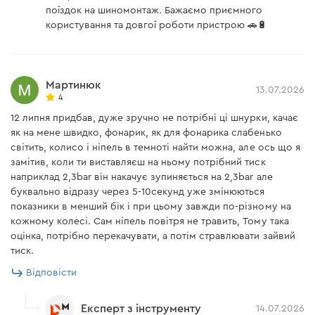
поїздок на шиномонтаж. Бажаємо приємного
користування та довгої роботи пристрою 🚗🔋
Мартинюк
13.07.2026
4
12 липня придбав, дуже зручно не потрібні ці шнурки, качає
як на мене швидко, фонарик, як для фонарика слабенько
світить, колисо і ніпель в темноті найти можна, але ось що я
замітив, коли ти виставляєш на ньому потрібний тиск
наприклад 2,3bar він накачує зупиняється на 2,3bar але
буквально відразу через 5-10секунд уже змінюються
показники в менший бік і при цьому завжди по-різному на
кожному колесі. Сам ніпель повітря не травить, Тому така
оцінка, потрібно перекачувати, а потім стравлювати зайвий
тиск.
Відповісти
Експерт з інструменту
14.07.2026