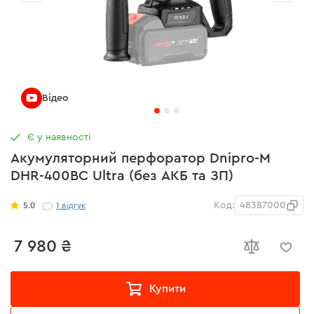
Відео
Є у наявності
Акумуляторний перфоратор Dnipro-M
DHR-400BC Ultra (без АКБ та ЗП)
Код:
48387000
5.0
1
відгук
7 980 ₴
Купити