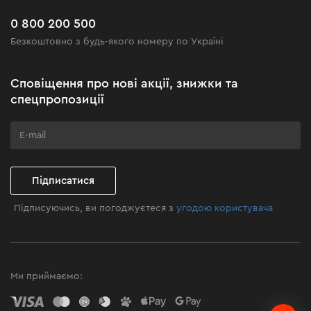
Новинки
Поширені запитання
0 800 200 500
Чорна п'ятниця
Безкоштовно з будь-якого номеру по Україні
Новини
Акційні набори
Сповіщення про нові акції, знижки та
Бізнес-клієнтам
спецпропозиції
Програма лояльності
Клуб майстерності
Підписатися
Підписуючись, ви погоджуєтеся з
угодою користувача
Ми приймаємо: