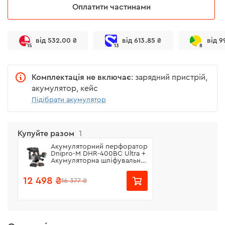
Оплатити частинами
від 532.00 ₴
від 613.85 ₴
від 9
15
13
8
Комплектація не включає
: зарядний пристрій,
акумулятор, кейс
Підібрати акумулятор
Купуйте разом
1
Акумуляторний перфоратор
Dnipro-M DHR-400BC Ultra +
Акумуляторна шліфувальна
машина DGA-400SBC +
Акумуляторна батарея BP-
12 498 ₴
16 377 ₴
420 + Зарядний пристрій
FC-42