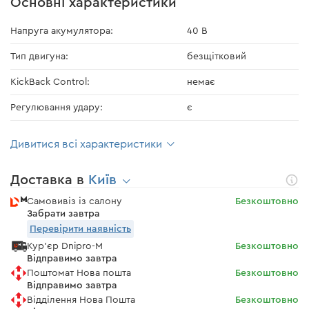
Основні характеристики
Напруга акумулятора:
40 В
Тип двигуна:
безщітковий
KickBack Control:
немає
Регулювання удару:
є
Дивитися всі характеристики
Доставка в
Київ
Самовивіз із салону
Безкоштовно
Забрати завтра
Перевірити наявність
Кур'єр Dnipro-M
Безкоштовно
Відправимо завтра
Поштомат Нова пошта
Безкоштовно
Відправимо завтра
Відділення Нова Пошта
Безкоштовно