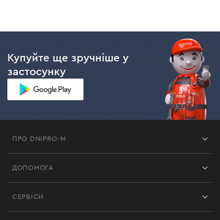
Купуйте ще зручніше у
застосунку
ПРО DNIPRO-M
Франшиза
ДОПОМОГА
Відгуки
Контакти
Блог
СЕРВІСИ
Повернення
Робота
Сервіс
Доставка і оплата