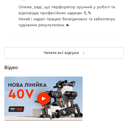
Олеже, раді, що перфоратор зручний у роботі та
відповідає професійним задачам 💪🔧
Модель є частиною нашої лінійки 40‑вольтового
Нехай і надалі працює безвідмовно та забезпечує
акумуляторного інструменту DM40, тому сумісна з її
чудовими результатами 🔥
батареями:
BP-440 (4 А·год)
та
BP-420 (2 А·год)
.
Читати всі відгуки
Відео