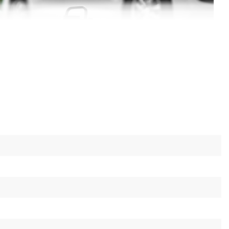
й
точність показників тиску та зручність
ії за поганого освітлення чи навіть у темряві.