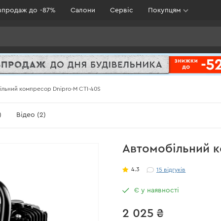
зпродаж до -87%
Салони
Сервіс
Покупцям
ільний компресор Dnipro-M СTI-40S
)
Відео (2)
Автомобільний к
4.3
15
відгуків
Є у наявності
2 025 ₴