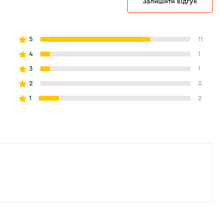
Залишити відгук
я
5
11
4
1
ик у комплекті — дає змогу підключатися
акумулятора.
3
1
ок для широкого спектра завдань.
2
0
го зберігання та транспортування.
1
2
авка вставка).