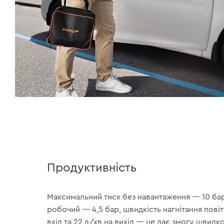
Продуктивність
Максимальний тиск без навантаження — 10 бар
робочий — 4,5 бар, швидкість нагнітання пові
вхід та 22 л/хв на вихід — це дає змогу швидк