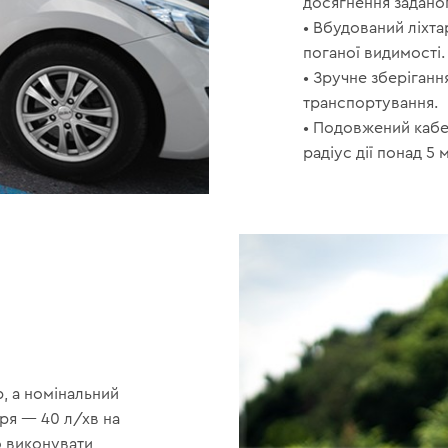
досягнення заданог
• Вбудований ліхта
поганої видимості.
• Зручне зберіганн
транспортування.
• Подовжений кабел
радіус дії понад 5 м
, а номінальний
тря — 40 л/хв на
о виконувати