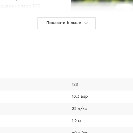
пущене колесо R15
 3 хв.
Показати більше
12В
10.3 Бар
LED-диспле
22 л/хв
Забезпечує високу 
1,2 м
зчитування інформац
40 л/хв