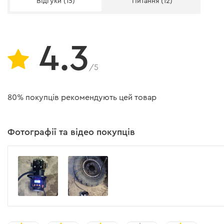
Відгуки (15)
Питання (12)
Комплект насадок
Автомобільний компресор
4.3
Інструкція
/5
Сумка
80% покупців рекомендують цей товар
Перехідник з прикурювача на клеми
Запобіжник (плавка вставка)
Фотографії та відео покупців
Інструкція користувача
Завантажити інструкцію