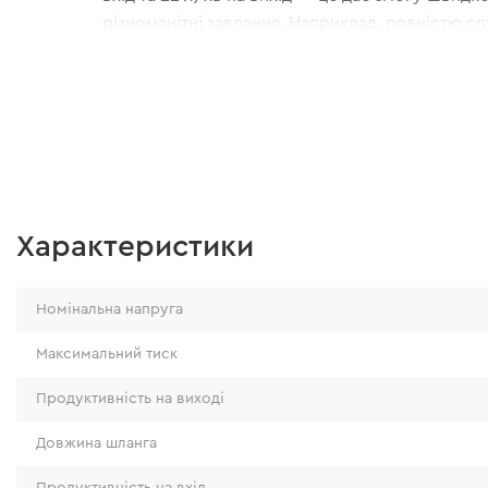
різноманітні завдання. Наприклад, повністю с
195/65 пристрій накачає до 2 бар приблизно за
Характеристики
Номінальна напруга
Максимальний тиск
Продуктивність на виході
Довжина шланга
Продуктивність на вхід