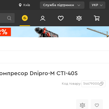
Київ
Служба підтримки
УКР
Viber
WhatsApp
Telegram
Facebook
E-mail
0 800 200 500
омпресор Dnipro-M СTI-40S
Безкоштовно по
Україні
Код товару:
54679000