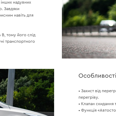
ж інших надувних
о. Завдяки
исним навіть для
В, тому його слід
уні транспортного
Особливост
• Захист від перег
перегріву.
• Клапан скидання 
• Функція «Автосто