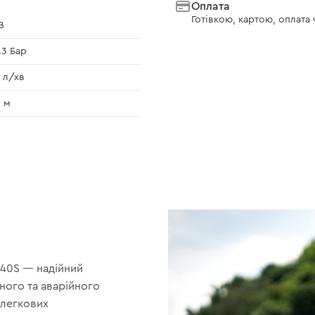
Оплата
Готівкою, картою, оплата
В
.3 Бар
 л/хв
2 м
40S — надійний
ного та аварійного
 легкових