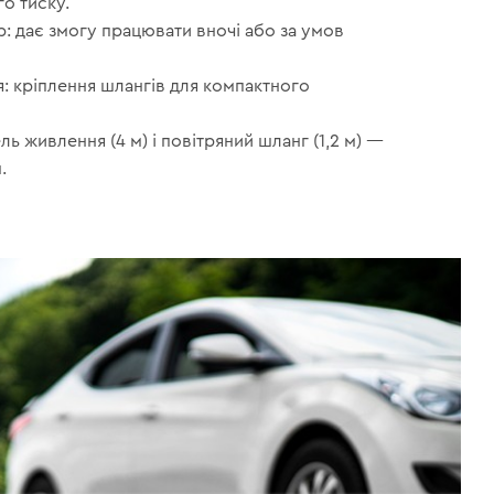
о тиску.
р: дає змогу працювати вночі або за умов
я: кріплення шлангів для компактного
ь живлення (4 м) і повітряний шланг (1,2 м) —
.