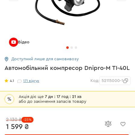
Відео
Доступний лише для самовивозу
Автомобільний компресор Dnipro-M TI-40L
Код:
52115000-1
4.1
171
відгук
Акція діє ще
7 дн : 17 год : 21 хв
%
або до закінчення запасів товару
2 130 ₴
-25%
1 599 ₴