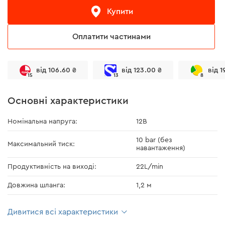
Купити
Оплатити частинами
від 106.60 ₴
від 123.00 ₴
від 1
15
13
8
Основні характеристики
Номінальна напруга:
12В
10 bar (без
Максимальний тиск:
навантаження)
Продуктивність на виході:
22L/min
Довжина шланга:
1,2 м
Дивитися всі характеристики