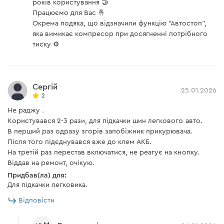
років користування 🤝
Працюємо для Вас 🤞
Окрема подяка, що відзначили функцію "Автостоп",
яка вимикає компресор при досягненні потрібного
тиску ⚙️
Сергій
25.01.2026
2
Не раджу .
Користувався 2-3 рази, для підкачки шин легкового авто.
В перший раз одразу згорів запобіжник прикурювача.
Після того підєднувався вже до клем АКБ.
На третій раз перестав включатися, не реагує на кнопку.
Віддав на ремонт, очікую.
Придбав(ла) для:
Для підкачки легковика.
Відповісти