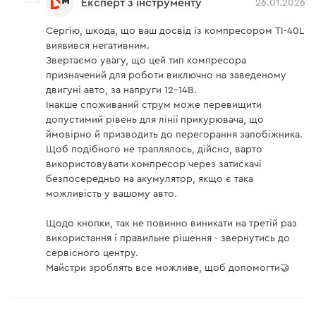
Експерт з інструменту
26.01.2026
Сергію, шкода, що ваш досвід із компресором TI-40L
виявився негативним.
Звертаємо увагу, що цей тип компресора
призначений для роботи виключно на заведеному
двигуні авто, за напруги 12–14В.
Інакше споживаний струм може перевищити
допустимий рівень для лінії прикурювача, що
ймовірно й призводить до перегорання запобіжника.
Щоб подібного не траплялось, дійсно, варто
використовувати компресор через затискачі
безпосередньо на акумулятор, якщо є така
можливість у вашому авто.
Щодо кнопки, так не повинно виникати на третій раз
використання і правильне рішення - звернутись до
сервісного центру.
Майстри зроблять все можливе, щоб допомогти🤝