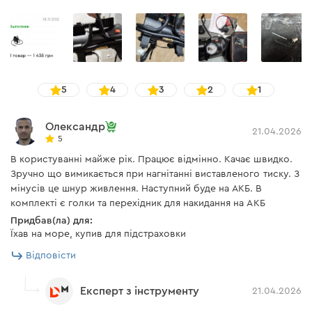
Інструкція користувача
Продуктивність
Завантажити інструкцію до "Автомобільний компресор
Dnipro-M TI-40L"
5
4
3
2
1
Максимальний тиск без навантаження становить 10
бар, а номінальний робочий — 4,5 бар, швидкість
Олександр
нагнітання повітря 40 л/хв на вхід та 22 л/хв на вихід.
21.04.2026
5
Це дозволяє швидко виконувати різноманітні
В користуванні майже рік. Працює відмінно. Качає швидко.
завдання. Наприклад, повністю спущене колесо R15
Зручно що вимикається при нагнітанні виставленого тиску. З
195/65 компресор накачає до 2 бар приблизно за 3
мінусів це шнур живлення. Наступний буде на АКБ. В
хвилини.
комплекті є голки та перехідник для накидання на АКБ
Придбав(ла) для:
Їхав на море, купив для підстраховки
Відповісти
Експерт з інструменту
21.04.2026