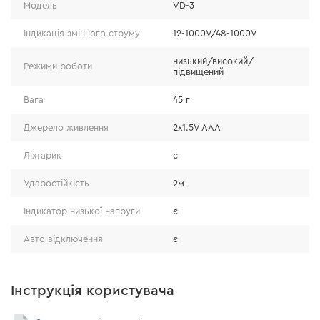
Модель
VD-3
• Пошук обриву кабелю.
• Індикація напруги в проводах з ізоляцією.
Індикація змінного струму
12-1000V/48-1000V
низький/високий/
Режими роботи
підвищений
Вага
45 г
Джерело живлення
2х1.5V AAA
Ліхтарик
є
Ударостійкість
2м
Індикатор низької напруги
є
Авто відключення
є
Інструкція користувача
Три режими чутливості