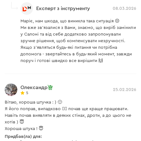
Експерт з інструменту
08.03.2026
Маріє, нам шкода, що виникла така ситуація 😔
Ми вже зв’язалися з Вами, знаємо, що виріб замінили
у Салоні та від себе додатково запропонували
зручне рішення, щоб компенсувати незручності.
Якщо з’являться будь-які питання чи потрібна
допомога - звертайтесь в будь-який момент, завжди
поруч і готові швидко все вирішити 🙌
Олександр
25.02.2026
5
Вітаю, хороша штучка : ) 🙂
Я його поправ, випадково 😶‍🌫️ почав ще краще працювати.
Навіть почав виявляти в деяких стінах, дроти, а до цього не
хотів ) 😇
Хороша штука ! 😇
Придбав(ла) для: