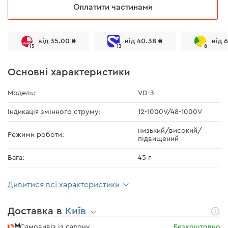
Оплатити частинами
від 35.00 ₴
від 40.38 ₴
від 
15
13
8
Основні характеристики
Модель:
VD-3
Індикація змінного струму:
12-1000V/48-1000V
низький/високий/
Режими роботи:
підвищений
Вага:
45 г
Дивитися всі характеристики
Доставка в
Київ
Самовивіз із салону
Безкоштовно