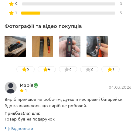
2
0
світла.
1
3
Фотографії та відео покупців
5
4
3
2
1
Марія
04.03.2026
1
Виріб прийшов не робочім, думали несправні батарейки.
Вдома виявилось що виріб не робочий.
Придбав(ла) для:
Товар був на подарунок
Відповісти