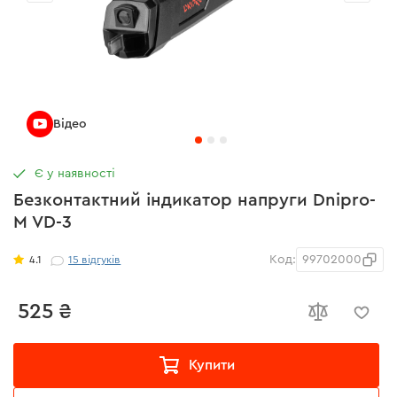
Відео
Є у наявності
Безконтактний індикатор напруги Dnipro-
M VD-3
Код:
99702000
4.1
15
відгуків
525 ₴
Купити