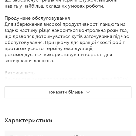
що забезпечує тривалий термін служби ланцюга
навіть у найбільш складних умовах роботи.
Продумане обслуговування
Для збереження високої продуктивності ланцюга на
задню частину різця наноситься контрольна розмітка,
що дозволяє дотримуватися кутів заточування під час
обслуговування. При цьому для кращої якості робіт
протягом усього терміну експлуатації,
рекомендується використовувати верстат для
заточування ланцюга.
Витривалість
Використання ресорно-пружинної сталі марки 50CrV
при виробництві замкових ланок обумовлене
необхідністю пом'якшувати ударні навантаження при
Показати більше
потраплянні чужорідних тіл на шляху різця. Також
завдяки застосуванню даного сплаву ланцюг спокійно
переносить поперечні деформації під час роботи,
повертаючись без змін у початкове положення.
Характеристики
Надійність
• звенья, виготовлені з ресорно-пружинної сталі