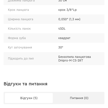
Довжина ланцюга
30 см
марки 60SI2Mn, мають підвищений опір тертю;
• сталь 60SI2Mn з легкістю переносить систематичні
Крок ланцюга
крок 3/8"Lp
стирання, деформації та дефіцит мастила без втрати
фізичних характеристик.
Ширина ланцюга
0,050" (1,3 мм)
Кількість ланок
45DL
Форма зуба
квадрат
Кут заточування
30°
Бензопила ланцюгова
Підходить до пил
Dnipro-M CS-28T
Відгуки та питання
Відгуки (5)
Питання (0)