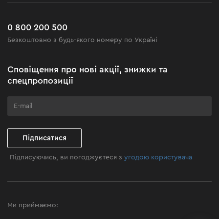
Сервіс
Доставка і оплата
Новинки
Поширені запитання
0 800 200 500
Чорна п'ятниця
Безкоштовно з будь-якого номеру по Україні
Новини
Акційні набори
Сповіщення про нові акції, знижки та
Бізнес-клієнтам
спецпропозиції
Програма лояльності
Клуб майстерності
Підписатися
Підписуючись, ви погоджуєтеся з
угодою користувача
Ми приймаємо: