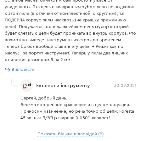
остатков масла, опилков и был просто в ужасе от
увиденного. Эта цепь с квадратным зубом явно не подходит
к этой пиле (в отличии от комплектнной, с круглым); т.к.
ПОДЕРЛА корпус пилы насквозь (не крышку прижимную
цепи). Получается что в дальнейшем весь мусор который
будет слетать с цепи будет проникать во внутрь корпуса, что
возможно выведет инструмент из строя со временем.
Теперь боюсь вообще ставить эту цепь. + Режит как по
маслу; - за портит инструмент. Теперь у пилы два лишних
отверстия размером 5 на 2 мм.
Відповісти
Експерт з інструменту
30.09.2021
Сергей, добрый день.
Весьма интересное сравнение и в целом ситуации.
Приносим извинение, но речь точно об цепи: Foresta
45 зв. шаг 3/8"Lp ширина 0,050", квадрат?
Показати більше відповідей (2)