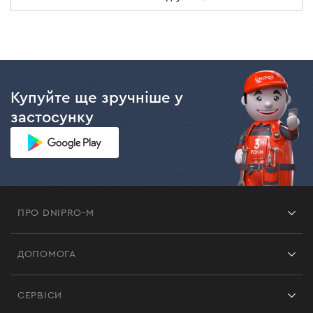
Купуйте ще зручніше у
застосунку
ПРО DNIPRO-M
Франшиза
ДОПОМОГА
Відгуки
Контакти
Блог
СЕРВІСИ
Повернення
Робота