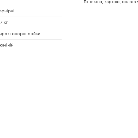
Готівкою, картою, оплата
рнірні
,7 кг
рокі опорні стійки
юміній