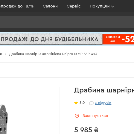
зпродаж до -87%
Салони
Сервіс
Покупцям
и
Драбина шарнірна алюмінієва Dnipro-M MP-35P, 4х3
Драбина шарнірн
5.0
6
відгуків
Закінчується
5 985 ₴