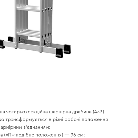
і
на чотирьохсекційна шарнірна драбина (4×3)
гко трансформується в різні робочі положення
шарнірним з’єднанням:
а («П»-подібне положення) — 96 см;