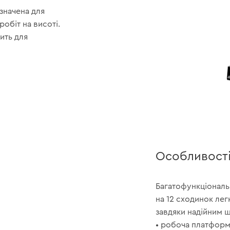
значена для
обіт на висоті.
ить для
Особливост
Багатофункціональ
на 12 сходинок ле
завдяки надійним 
• робоча платформ