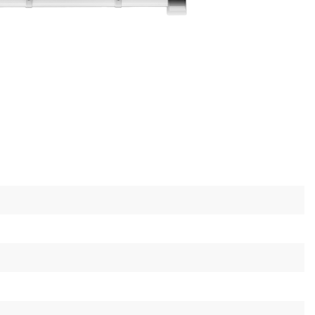
тформа
ується робочою платформою, яка складається
 своєю чергою, підвищує комфорт, безпеку та
тривалого виконання робіт.