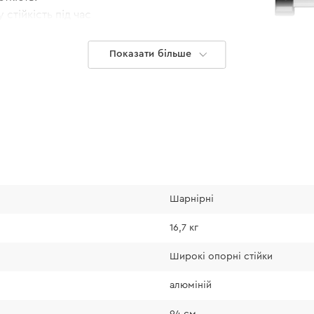
стійкість під час
и гарантують
Показати більше
.
Шарнірні
Робоча пла
16,7 кг
Широкі опорні стійки
Драбина комплект
алюміній
з двох частин, що,
зручність під час 
94 см