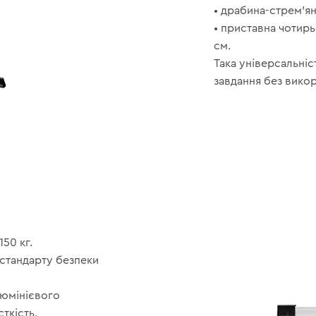
• драбина-стрем’ян
• приставна чотир
см.
Така універсальніс
завдання без вико
50 кг.
стандарту безпеки
люмінієвого
ткість.