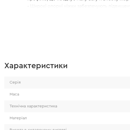
• Широкі опорні ніжки забезпечують підвищену 
роботи.
• Протиковзкі двокомпонентні опорні заглушк
надійне зчеплення з різними типами поверхонь
Характеристики
Серія
Маса
Технічна характеристика
Матеріал
Висота в складеному вигляді