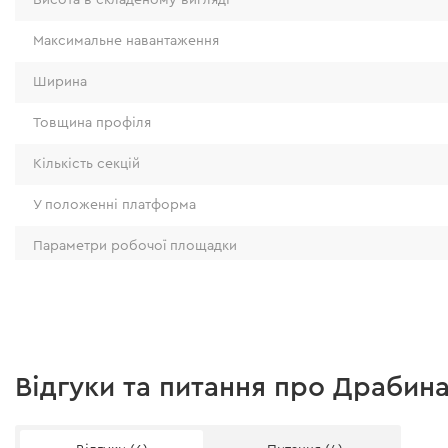
Максимальне навантаження
Ширина
Товщина профіля
Кількість секцій
У положенні платформа
Параметри робочої площадки
Особливості
Модель
Металева платформа
Відгуки та питання про Драбина
Вага