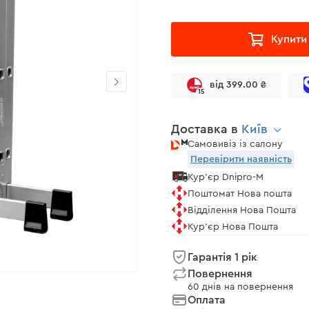
Купити
від 399.00 ₴
15
Доставка в
Київ
Самовивіз із салону
Перевірити наявність
Кур'єр Dnipro-M
Поштомат Нова пошта
Відділення Нова Пошта
Кур'єр Нова Пошта
Гарантія 1 рік
Повернення
60 днів на повернення
Оплата