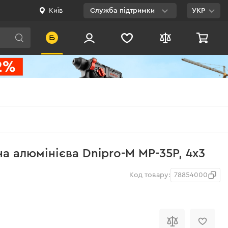
Київ
Служба підтримки
УКР
Viber
WhatsApp
Telegram
Facebook
E-mail
0 800 200 500
а алюмінієва Dnipro-M MP-35P, 4х3
Безкоштовно по
Україні
Код товару:
78854000