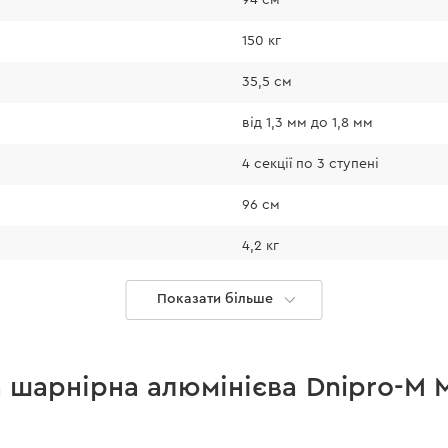
150 кг
35,5 см
від 1,3 мм до 1,8 мм
4 секції по 3 ступені
96 см
4,2 кг
Посилені шарнірні замки
Показати більше
MP-35P 4x3
Є (з 2 секцій)
 шарнірна алюмінієва Dnipro-M M
12,5 кг