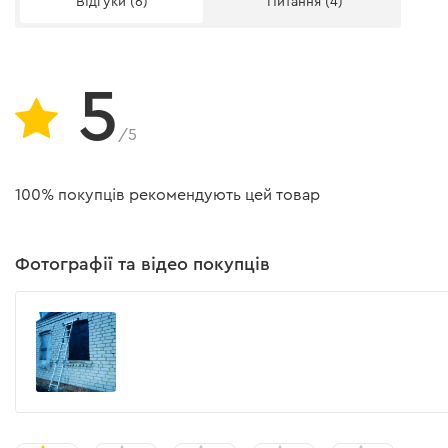
Відгуки (6)
Питання (4)
Максимальна робоча довжина приставної
Максимальна робоча висота драбини
5
Комплектація
/5
Драбина шарнірна алюмінієва
100% покупців рекомендують цей товар
Інструкція
Опорна стійка
Фотографії та відео покупців
Металевий настил
Комплект для кріплення опорних стійок
Інструкція користувача