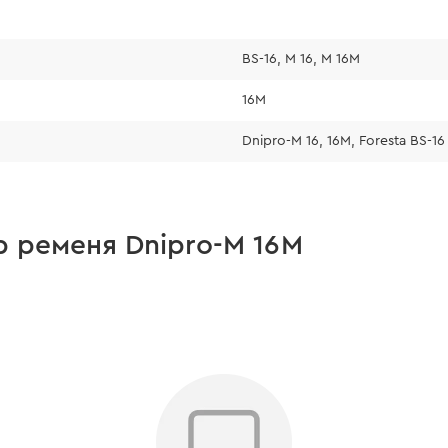
BS-16, M 16, M 16M
16М
Dnipro-M 16, 16М, Foresta BS-16
р ременя Dnipro-M 16М