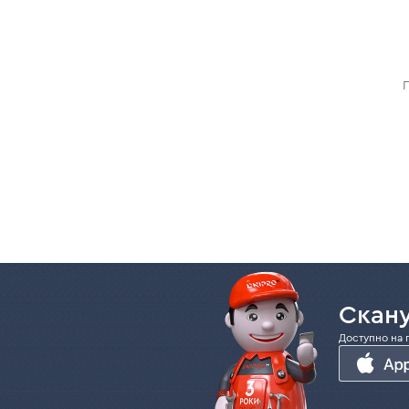
Скану
Доступно на 