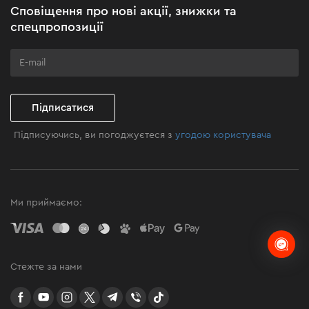
Сповіщення про нові акції, знижки та
Бізнес-клієнтам
спецпропозиції
Програма лояльності
Клуб майстерності
Підписатися
Підписуючись, ви погоджуєтеся з
угодою користувача
Ми приймаємо:
Стежте за нами
facebook
youtube
instagram
twitter
telegram
Viber
TikTok