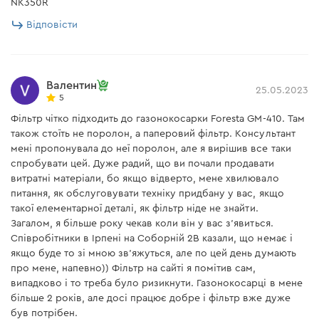
NK350R
Відповісти
Валентин
25.05.2023
5
Фільтр чітко підходить до газонокосарки Foresta GM-410. Там
також стоїть не поролон, а паперовий фільтр. Консультант
мені пропонувала до неї поролон, але я вирішив все таки
спробувати цей. Дуже радий, що ви почали продавати
витратні матеріали, бо якщо відверто, мене хвилювало
питання, як обслуговувати техніку придбану у вас, якщо
такої елементарної деталі, як фільтр ніде не знайти.
Загалом, я більше року чекав коли він у вас з'явиться.
Співробітники в Ірпені на Соборній 2В казали, що немає і
якщо буде то зі мною зв'яжуться, але по цей день думають
про мене, напевно)) Фільтр на сайті я помітив сам,
випадково і то треба було ризикнути. Газонокосарці в мене
більше 2 років, але досі працює добре і фільтр вже дуже
був потрібен.