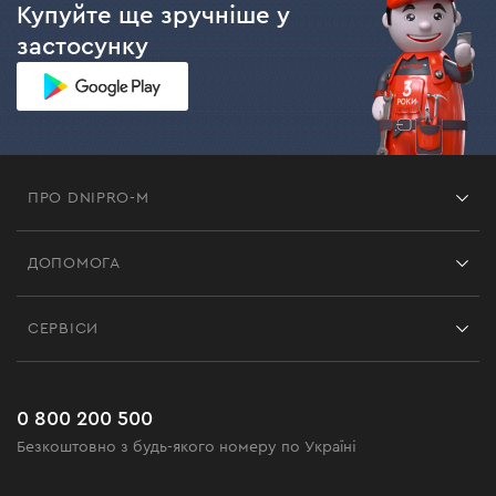
Купуйте ще зручніше у
застосунку
ПРО DNIPRO-M
Франшиза
ДОПОМОГА
Відгуки
Контакти
Блог
СЕРВІСИ
Повернення
Робота
Сервіс
Доставка і оплата
Новинки
Поширені запитання
0 800 200 500
Чорна п'ятниця
Безкоштовно з будь-якого номеру по Україні
Новини
Акційні набори