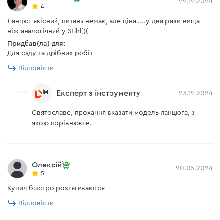
22.12.2024
4
його можна використовувати для поздовжнього
Ланцюг якісний, питань немає, але ціна.....у два рази вища
розрізу деревини, вздовж волокон, тощо;
ніж аналогічний у Stihl(((
наявність 28 приводних ланок забезпечує плавне
Придбав(ла) для:
та ефективне різання.
Для саду та дрібних робіт
Відповісти
Експерт з інструменту
23.12.2024
Святославе, прохання вказати модель ланцюга, з
якою порівнюєте.
Олексій
20.05.2024
5
Купил быстро розтягиваются
Відповісти