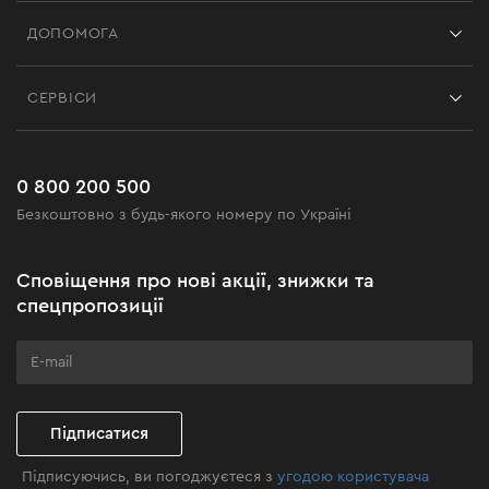
Франшиза
ДОПОМОГА
Відгуки
Контакти
Блог
СЕРВІСИ
Повернення
Робота
Сервіс
Доставка і оплата
Новинки
Поширені запитання
0 800 200 500
Чорна п'ятниця
Безкоштовно з будь-якого номеру по Україні
Новини
Акційні набори
Сповіщення про нові акції, знижки та
Бізнес-клієнтам
спецпропозиції
Програма лояльності
Клуб майстерності
Підписатися
Підписуючись, ви погоджуєтеся з
угодою користувача