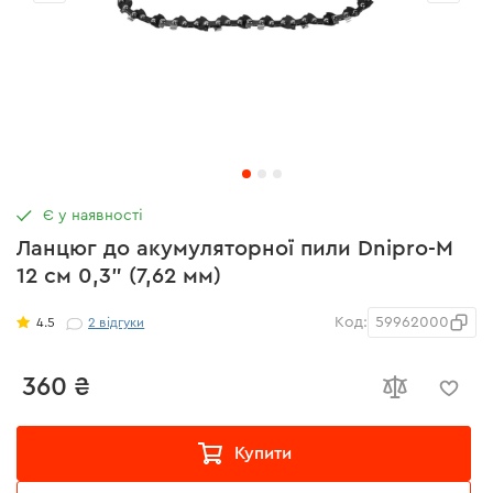
Є у наявності
Ланцюг до акумуляторної пили Dnipro-M
12 см 0,3" (7,62 мм)
Код:
59962000
4.5
2
відгуки
360 ₴
Купити