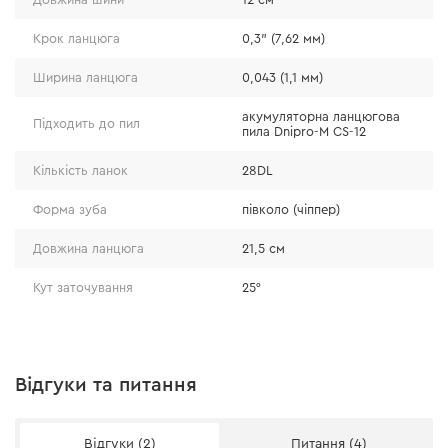
Особливості
Крок ланцюга
0,3" (7,62 мм)
різці виконані з конструкційної хромонікель-
Ширина ланцюга
0,043 (1,1 мм)
молібденової сталі марки 68CrNiMo, завдяки
чому ланцюг залишається ефективним навіть за
акумуляторна ланцюгова
Підходить до пил
пила Dnipro-M CS-12
високих температур і під значним фізичним
навантаженням;
Кількість ланок
28DL
завдяки оптимальному балансу хрому, нікелю і
Форма зуба
півколо (чіппер)
молібдену різці зберігають свій рівень
заточування навіть за тривалої роботи.
Довжина ланцюга
21,5 см
Кут заточування
25°
Відгуки та питання
Відгуки (2)
Питання (4)