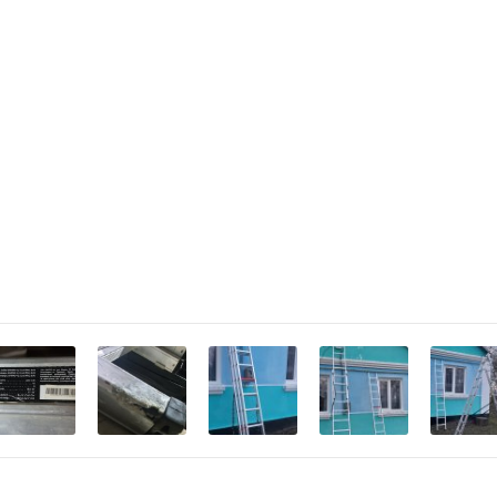
17 кг
кості EN131.
ьна Dnipro-M CL-65 PRO 3х10 сх"