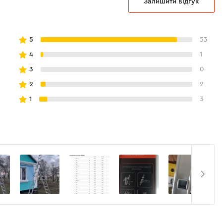
Залишити відгук
5
53
4
1
3
0
2
2
1
3