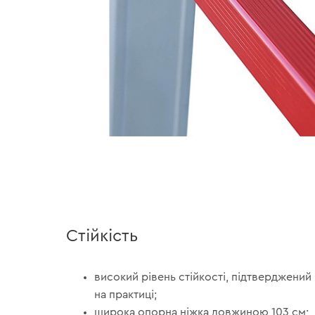
Стійкість
високий рівень стійкості, підтверджени
на практиці;
широка опорна ніжка довжиною 103 см;