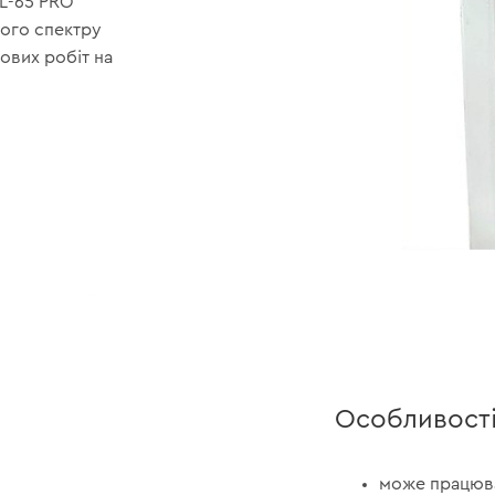
CL-65 PRO
ого спектру
ових робіт на
Особливост
може працюва