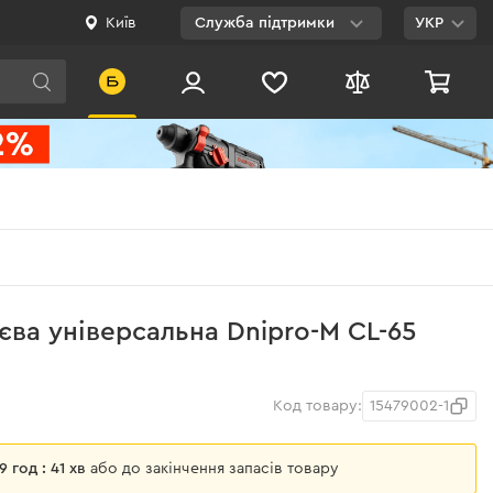
Київ
Служба підтримки
УКР
Viber
WhatsApp
Telegram
Facebook
E-mail
0 800 200 500
єва універсальна Dnipro-M CL-65
Безкоштовно по
Україні
Код товару:
15479002-1
09 год : 41 хв
або до закінчення запасів товару