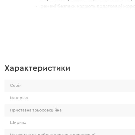
ремені безпеки надають додаткової жорст
конструкція драбини має якісну збірку.
Характеристики
Серія
Матеріал
Приставна трьохсекційна
Ширина
Максимальна робоча довжина приставної