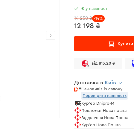
Є у наявності
14 250 ₴
-14%
12 198 ₴
Купити
від 813.20 ₴
15
Доставка в
Київ
Самовивіз із салону
Перевірити наявність
Кур'єр Dnipro-M
Поштомат Нова пошта
Відділення Нова Пошта
Кур'єр Нова Пошта