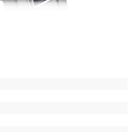
ені, що драбина Dnipro-M CL-65 PRO не
авдяки таким характеристикам:
я, на яку можна ставати в процесі роботи,
рвоною сходинкою;
межувачів не дозволить висунутися драбині