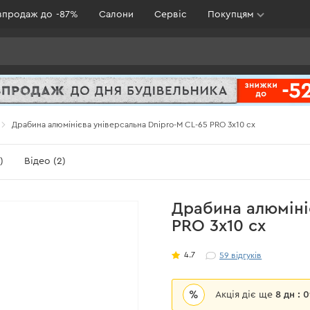
зпродаж до -87%
Салони
Сервіс
Покупцям
Драбина алюмінієва універсальна Dnipro-M CL-65 PRO 3х10 сх
)
Відео (2)
Драбина алюміні
PRO 3х10 сх
4.7
59
відгуків
%
Акція діє ще
8 дн : 