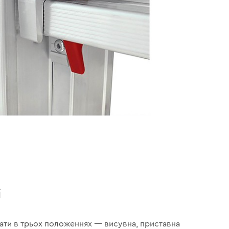
і
ти в трьох положеннях — висувна, приставна