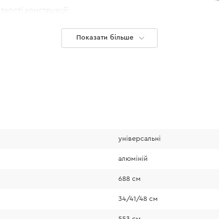
кості конструкції;
Показати більше
Безпека
універсальні
Можете бути впевн
алюміній
підведе в роботі з
688 см
крайня позиці
34/41/48 см
відмічена че
наявність об
553 см