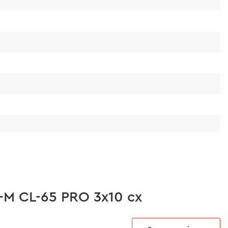
ібно;
рельєфна поверхня сходинок;
бра жорсткості всередині сходинок.
-M CL-65 PRO 3х10 сх