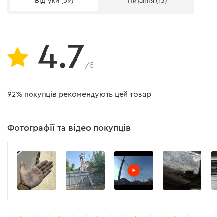
Відгуки (59)
Питання (13)
Вага
відповідність європейському стандарту я
Інструкція користувача
4.7
Завантажити інструкцію до "Драбина алюмінієва універсал
/5
92% покупців рекомендують цей товар
Фотографії та відео покупців