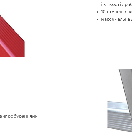
і в якості др
10 ступенів на
максимальна 
й випробуваннями