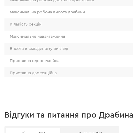
Максимальна робоча висота драбини
Кількість секцій
Максимальне навантаження
Висота в складеному вигляді
Надійність
Приставна односекційна
драбина витримує навантаження набагат
Приставна двосекційна
заявленого, що підтверджено функціона
Стрем'янка
профіль виготовлений з високоміцного 
товщиною 1.2мм;
Стремя'нка трисекційна
при загальній вазі 17 кг драбина витриму
150 кг;
Кількість сходинок
Відгуки та питання про Драбина
надійна лита конструкція з'єднувальног
Особливості
механізму у верхній частині драбини;
додаткові ребра жорсткості всередині с