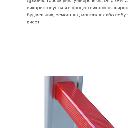
Драбина трисекційна універсальна Dnipro-M 
використовується в процесі виконання широк
будівельних, ремонтних, монтажних або побут
висоті.