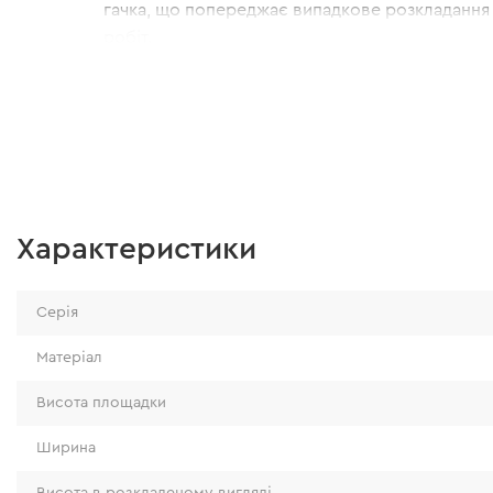
гачка, що попереджає випадкове розкладання 
робіт.
Характеристики
Серія
Матеріал
Висота площадки
Ширина
Висота в розкладеному вигляді