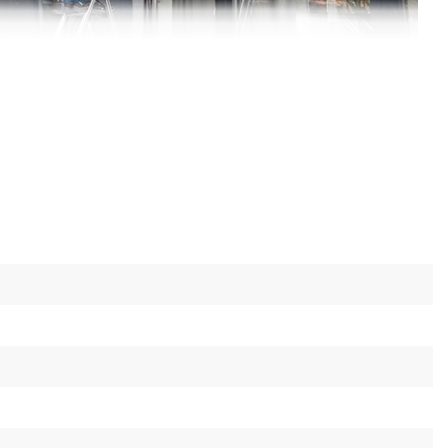
та транспортування
еликі розміри, завдяки чому її зручно
нику автомобіля. Для неї також знайдеться
квартирі чи у підсобному приміщенні.