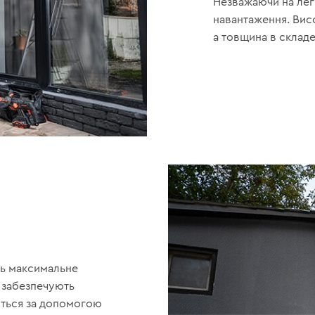
Незважаючи на легк
навантаження. Висот
а товщина в складе
ть максимальне
 забезпечують
ється за допомогою