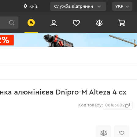
Київ
Служба підтримки
УКР
Viber
WhatsApp
Telegram
Facebook
E-mail
0 800 200 500
ка алюмінієва Dnipro-M Alteza 4 сх
Безкоштовно по
Україні
Код товару:
08163002