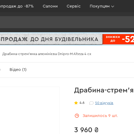
зпродаж до -87%
Салони
Сервіс
Покупцям
Драбина-стрем'янка алюмінієва Dnipro-M Alteza 4 сх
)
Відео (1)
Драбина-стрем'ян
4.6
50
відгуків
Залишилось 9 шт.
3 960 ₴