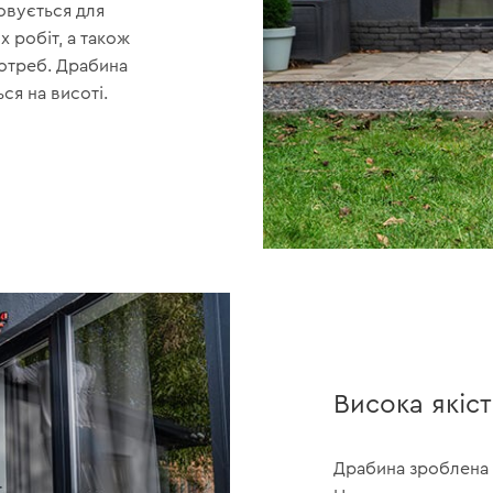
овується для
 робіт, а також
потреб. Драбина
ся на висоті.
Висока якіст
Драбина зроблена з