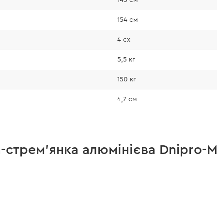
154 см
4 сх
5,5 кг
150 кг
4,7 см
-стрем'янка алюмінієва Dnipro-M 