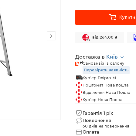
Купити
від 264.00 ₴
15
Доставка в
Київ
Самовивіз із салону
Перевірити наявність
Кур'єр Dnipro-M
Поштомат Нова пошта
Відділення Нова Пошта
Кур'єр Нова Пошта
Гарантія 1 рік
Повернення
60 днів на повернення
Оплата