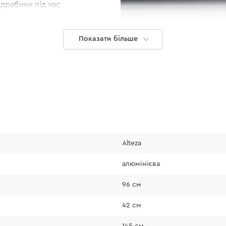
драбини під час
Показати більше
Alteza
Зберігання 
алюмінієва
96 см
Стрем’янка має нев
42 см
перевозити в багаж
місце в невеликій 
145 см