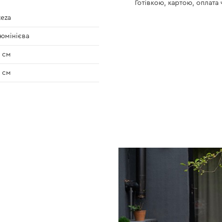
Готівкою, картою, оплата
teza
юмінієва
 см
 см