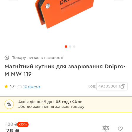
Товару немає в наявності
Магнітний кутник для зварювання Dnipro-
M MW-119
Код:
49305001-1
4.7
12
відгуків
Акція діє ще
9 дн : 03 год : 24 хв
%
або до закінчення запасів товару
120 ₴
-35%
78 ₴