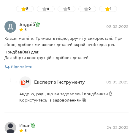
5
4
3
2
1
Андрій
02.05.2025
5
Класні магніти. Тримають міцно, зручні у використані. При
збірці дрібних металевих деталей вкрай необхідна річ.
Придбав(ла) для:
Для збірки конструкцій з дрібних деталей.
Відповісти
Експерт з інструменту
02.05.2025
Андрію, раді, що ви задоволені придбанням👌
Користуйтесь із задоволенням🤗
Иван
24.02.2025
5