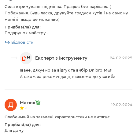
Сила втримування відмінна. Працює без нарікань. (
Побажання. Будь ласка, друкуйте градуси кутів і на самому
магніті, якщо це можливо)
Придбав(ла) для:
Подарунок майстру .
Відповісти
Експерт з інструменту
24.02.2025
Іване, дякуємо за відгук та вибір Dnipro-M🤝
А також за рекомендації, візьмемо до уваги👍
Матюк
19.02.2024
5
Слабенький на заявлені характеристики не витягує
Придбав(ла) для:
Для дому