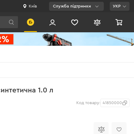
Київ
Служба підтримки
УКР
Viber
WhatsApp
Telegram
Facebook
E-mail
0 800 200 500
интетична 1.0 л
Безкоштовно по
Україні
Код товару:
41850000
і