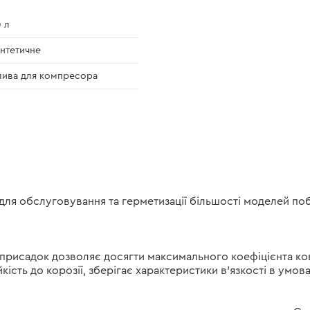
0 л
нтетичне
ива для компресора
ля обслуговування та герметизації більшості моделей по
 присадок дозволяє досягти максимального коефіцієнта 
кість до корозії, зберігає характеристики в'язкості в умов