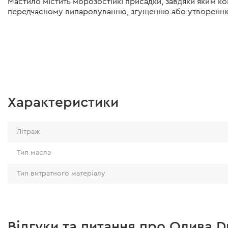
Мастило містить морозостійкі присадки, завдяки яким к
передчасному випаровуванню, згущенню або утворенню л
Характеристики
Літраж
Тип масла
Тип витратного матеріалу
Відгуки та питання про Олива D