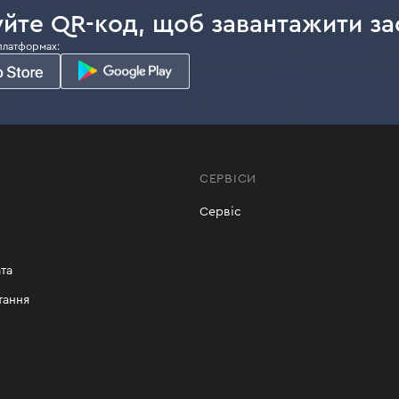
йте QR-код, щоб завантажити за
платформах:
СЕРВІСИ
Сервіс
та
тання