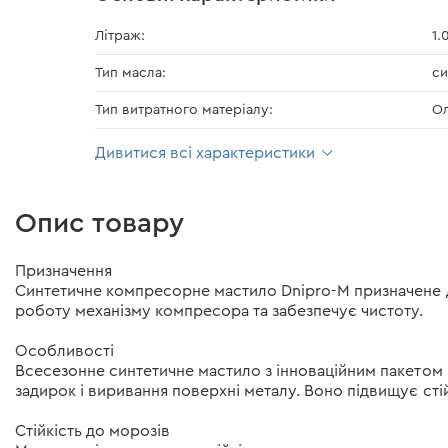
Літраж:
1.
Тип масла:
си
Тип витратного матеріалу:
Ол
Дивитися всі характеристики
Опис товару
Призначення
Синтетичне компресорне мастило Dnipro-M призначене д
роботу механізму компресора та забезпечує чистоту.
Особливості
Всесезонне синтетичне мастило з інноваційним пакетом
задирок і виривання поверхні металу. Воно підвищує стій
Стійкість до морозів