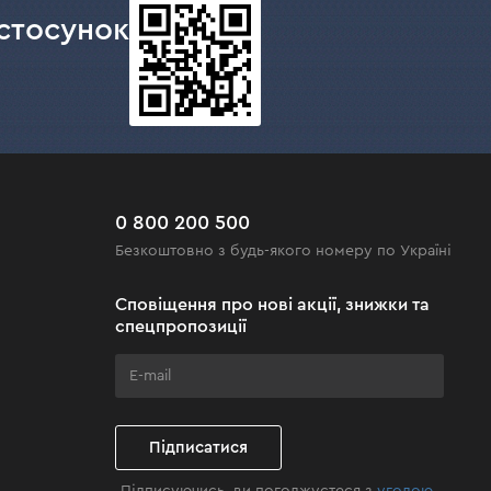
стосунок
0 800 200 500
Безкоштовно з будь-якого номеру по Україні
Сповіщення про нові акції, знижки та
спецпропозиції
Підписатися
Підписуючись, ви погоджуєтеся з
угодою