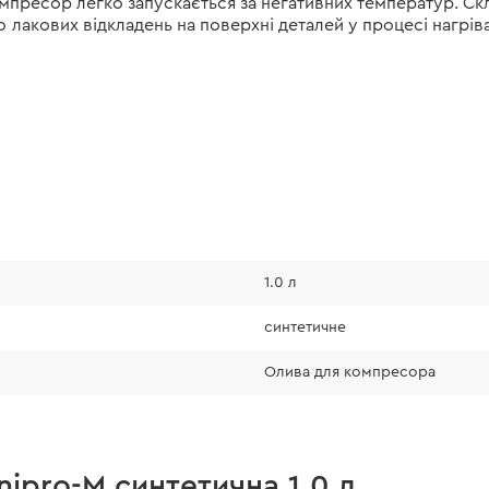
омпресор легко запускається за негативних температур. 
акових відкладень на поверхні деталей у процесі нагрів
1.0 л
синтетичне
Олива для компресора
nipro-M синтетична 1.0 л