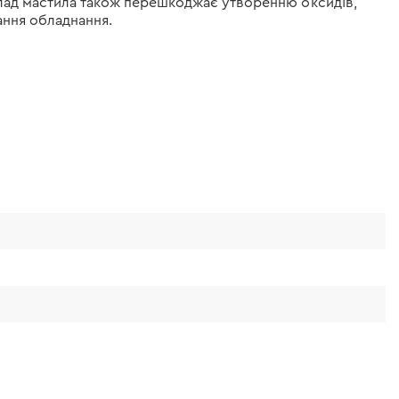
Склад мастила також перешкоджає утворенню оксидів,
ання обладнання.