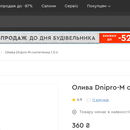
зпродаж до -87%
Салони
Сервіс
Покупцям
Олива Dnipro-M синтетична 1.0 л
Олива Dnipro-M с
4.9
11
відгуків
Товару немає в наявност
360 ₴