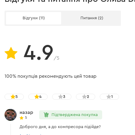
Відгуки (11)
Питання (2)
4.9
/5
100% покупців рекомендують цей товар
5
4
3
2
1
назар
Підтверджена покупка
5
Доброго дня, а до компресора підійде?