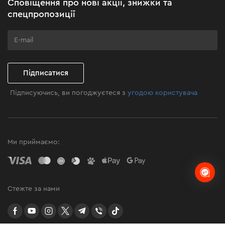
Сповіщення про нові акції, знижки та
Бізнес-клієнтам
спецпропозиції
Програма лояльності
Клуб майстерності
Підписатися
Підписуючись, ви погоджуєтеся з
угодою користувача
Ми приймаємо:
Стежте за нами
facebook
youtube
instagram
twitter
telegram
Viber
TikTok