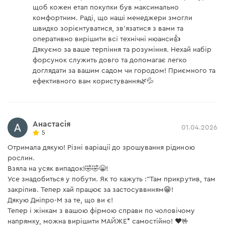
щоб кожен етап покупки був максимально
комфортним. Раді, що наші менеджери змогли
швидко зорієнтуватися, зв'язатися з вами та
оперативно вирішити всі технічні нюанси👍
Дякуємо за ваше терпіння та розуміння. Нехай набір
форсунок служить довго та допомагає легко
доглядати за вашим садом чи городом! Приємного та
ефективного вам користування🌿💦
Анастасія
01.04.2026
5
Отримала дякую! Різні варіації до зрошування рідиною
рослин.
Взяла на усяк випадок!🤣🤣😁!
Усе знадобиться у побути. Як то кажуть :"Там прикрутив, там
закріпив. Тепер хай працює за застосуввнням😁!
Дякую Дніпро-М за те, що ви є!
Тепер і жінкам з вашою фірмою справи по чоловічому
напрямку, можна вирішити МАЙЖЕ* самостійно! ❤️🤟