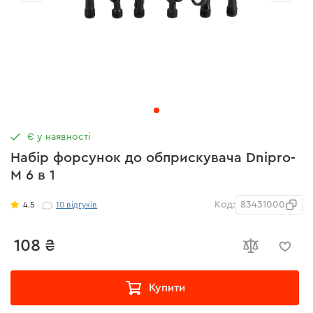
Є у наявності
Набір форсунок до обприскувача Dnipro-
M 6 в 1
Код:
83431000
4.5
10
відгуків
108 ₴
Купити