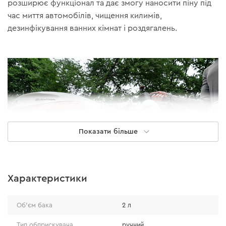
розширює функціонал та дає змогу наносити піну під
час миття автомобілів, чищення килимів,
дезинфікування ванних кімнат і роздягалень.
Показати більше
Характеристики
Особливості
Об'єм бака
2 л
Тип обприскувача
ручний