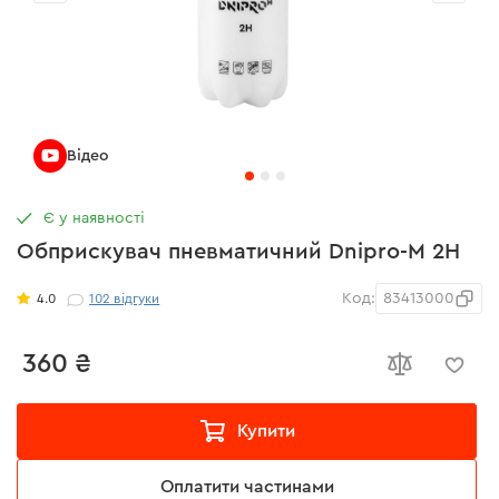
Відео
Є у наявності
Обприскувач пневматичний Dnipro-M 2H
Код:
83413000
4.0
102
відгуки
360 ₴
Купити
Оплатити частинами