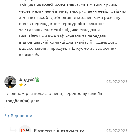
Тріщина на колбі може з'явитися з різних причин:
через механічний вплив, використання невідповідних
хімічних засобів, зберігання із залишками розчину,
вплив перепадів температур або надмірне
затягування елементів під час складання.
Ваш відгук ми вже зафіксували та передали
відповідальній команді для аналізу й подальшого
вдосконалення продукції. Дякуємо за зворотний
зв'язок 🙏
Андрій
23.07.2026
3
не рівномірна подача рідини, перепрошували 3шт
Придбав(ла) для:
д
Відповісти
Експерт з інструменту
23.07.2026