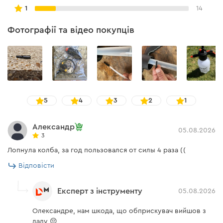
Зберігання та комплектація
1
14
Фотографії та відео покупців
Має спеціальний відсік для зберігання
додаткових компонентів.
Комплектується 3 різними форсунками.
Додатковий ремкомплект для обслуговування.
5
4
3
2
1
Александр
05.08.2026
3
Лопнула колба, за год пользовался от силы 4 раза ((
Відповісти
Експерт з інструменту
05.08.2026
Олександре, нам шкода, що обприскувач вийшов з
ладу 😔