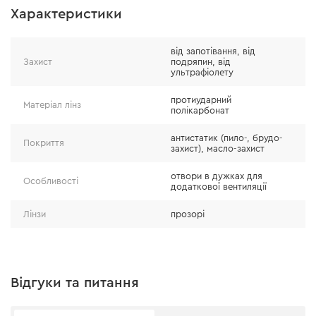
Призначення
Характеристики
Призначенням захисних окулярів Dnipro-M Expert є
від запотівання, від
надійний захист очей оператора під час виконання
Захист
подряпин, від
ультрафіолету
робіт. Вони також забезпечують високий рівень
комфорту та захисту очей від пилу та бруду.
протиударний
Матеріал лінз
полікарбонат
антистатик (пило-, брудо-
Покриття
захист), масло-захист
отвори в дужках для
Особливості
додаткової вентиляції
Лінзи
прозорі
Відгуки та питання