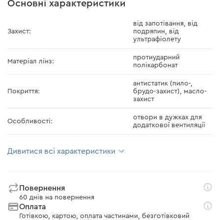
Основні характеристики
від запотівання, від
Захист:
подряпин, від
ультрафіолету
протиударний
Матеріал лінз:
полікарбонат
антистатик (пило-,
Покриття:
брудо-захист), масло-
захист
отвори в дужках для
Особливості:
додаткової вентиляції
Дивитися всі характеристики
Повернення
60 днів на повернення
Оплата
Готівкою, картою, оплата частинами, безготівковий