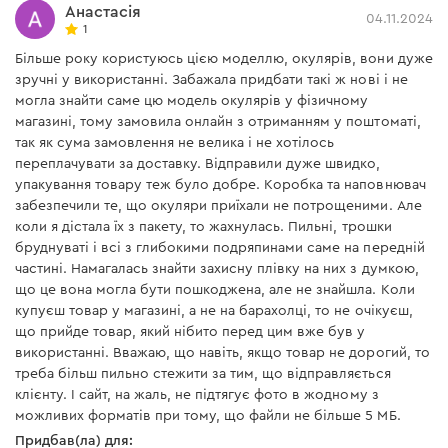
Анастасія
04.11.2024
1
Більше року користуюсь цією моделлю, окулярів, вони дуже
зручні у використанні. Забажала придбати такі ж нові і не
могла знайти саме цю модель окулярів у фізичному
магазині, тому замовила онлайн з отриманням у поштоматі,
так як сума замовлення не велика і не хотілось
переплачувати за доставку. Відправили дуже швидко,
упакування товару теж було добре. Коробка та наповнювач
забезпечили те, що окуляри приїхали не потрощеними. Але
коли я дістала їх з пакету, то жахнулась. Пильні, трошки
бруднуваті і всі з глибокими подряпинами саме на передній
частині. Намагалась знайти захисну плівку на них з думкою,
що це вона могла бути пошкоджена, але не знайшла. Коли
купуєш товар у магазині, а не на барахолці, то не очікуєш,
що прийде товар, який нібито перед цим вже був у
використанні. Вважаю, що навіть, якщо товар не дорогий, то
треба більш пильно стежити за тим, що відправляється
клієнту. І сайт, на жаль, не підтягує фото в жодному з
можливих форматів при тому, що файли не більше 5 МБ.
Придбав(ла) для: