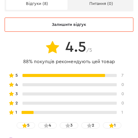
Відгуки (8)
Питання (0)
До особливостей відносяться:
Залишити відгук
лінзи з протиударного полікарбонату, прозорі;
4.5
захист від ультрафіолету;
/5
захист від подряпин;
маслозахисне покриття;
88% покупців рекомендують цей товар
отвори на дужках окуляр для додаткової
5
7
вентиляції;
покриття антистатик (пило-, брудозахист);
4
0
захист від запотівання.
3
0
2
0
1
1
5
4
3
2
1