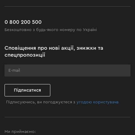
Повернення
Робота
Сервіс
Доставка і оплата
Новинки
Поширені запитання
0 800 200 500
Чорна п'ятниця
Безкоштовно з будь-якого номеру по Україні
Новини
Акційні набори
Сповіщення про нові акції, знижки та
Бізнес-клієнтам
спецпропозиції
Програма лояльності
Клуб майстерності
Підписатися
Підписуючись, ви погоджуєтеся з
угодою користувача
Ми приймаємо: