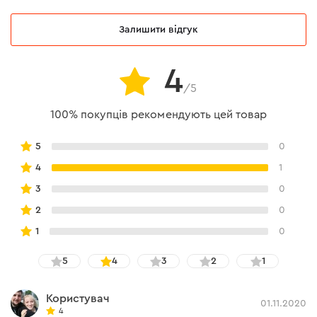
Залишити відгук
4
/5
Комфорт
100% покупців рекомендують цей товар
5
0
комфортна посадка на руці;
4
1
малюнок з полівінілхлориду на долоні.
3
0
2
0
1
0
5
4
3
2
1
Користувач
01.11.2020
4