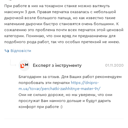
При работе в них на токарном станке можно вытянуть
максимум 3 дня. Правая перчатка оказалась с небольшой
дырочкой возле большого пальца, но как известно такие
маленькие дырочки быстро становятся очень большими. К
сожалению это проблема почти всех перчаток этой ценовой
категории. Понимаю, что они вряд ли предназначены для
подобного рода работ, так что особых претензий не имею.
Таблиця розмірів
Відповісти
Для того, щоб правильно підібрати розмір
Експерт з інструменту
01.11.2020
рукавичок, виміряйте обхват Вашої долоні (як
показано на малюнку), не захоплюючи великий
Благодарим за отзыв. Для Ваших работ рекомендуем
палець. Далі звіртеся з розмірною таблицею та
попробовать эти перчатки
https://dnipro-
m.ua/tovar/perchatki-zashhitnye-master-9r/
виберіть потрібний розмір.
Они не сильно дороже, но мы уверены, что они
прослужат Вам намного дольше и будут дарить
комфорт при работе :)