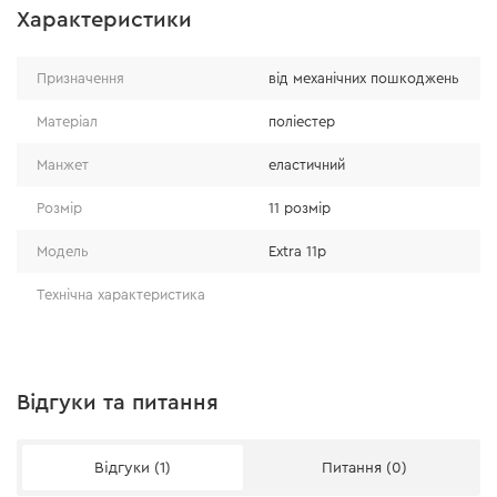
Характеристики
Стандарт якості
Призначення
від механічних пошкоджень
Матеріал
поліестер
Рукавички виконані відповідно до вимог
європейського стандарту EN388.
Манжет
еластичний
Висока міцність
Розмір
11 розмір
виконані з якісної бавовни з поліестером;
Модель
Extra 11р
підвищена щільність в'язки - 65 g/m2.
Технічна характеристика
Відгуки та питання
Відгуки (1)
Питання (0)