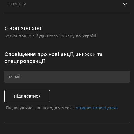
СЕРВІСИ
Повернення
Робота
Сервіс
Доставка і оплата
Новинки
Поширені запитання
0 800 200 500
Чорна п'ятниця
Безкоштовно з будь-якого номеру по Україні
Новини
Акційні набори
Сповіщення про нові акції, знижки та
Бізнес-клієнтам
спецпропозиції
Програма лояльності
Клуб майстерності
Підписатися
Підписуючись, ви погоджуєтеся з
угодою користувача