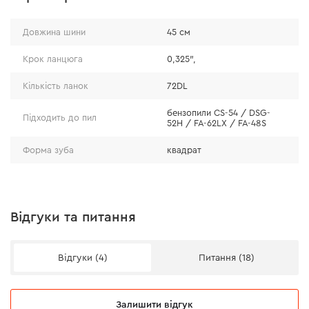
Довжина шини
45 см
Крок ланцюга
0,325",
Кількість ланок
72DL
бензопили CS-54 / DSG-
Підходить до пил
52H / FA-62LX / FA-48S
Форма зуба
квадрат
Відгуки та питання
Відгуки (4)
Питання (18)
Залишити відгук