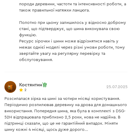
породи деревини, частоти та інтенсивності роботи, а
також правильної натяжки ланцюга.
Полотно при цьому залишилось у відносно доброму
стані, що підтверджує, що шина виконувала свою
функцію.
Ресурс зірочки і шини може відрізнятися навіть у
межах однієї моделі через різні умови роботи, тому
звертайте увагу на регулярну перевірку та
обслуговування.
Костянтин
25.07.2025
2
Розсипалася зірка на шині за чотири місяці користування.
Періодично розпилював деревину на дрова для домашнього
використання. Попередня шина, яка була в комплекті з DSG-
52H відпрацювала приблизно 2,5 роки, нова не надійна. В
підтримці сказали, що це не гарантійний випадок. Міняти
шину кожні 4 місяці, щось дуже дорого...