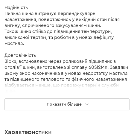
Надійність
Пильна шина витримує перпендикулярні
навантаження, повертаючись у вихідний стан після
вигину, спричиненого закусуванням шини.
Також шина стійка до підвищення температури,
викликаної тертям, та роботи в умовах дефіциту
мастила.
Довговічність
Зірка, встановлена через роликовий підшипник в
оголів'ї шини, виготовлена зі сплаву 60SI2Mn. Завдяки
цьому знос наконечника в умовах недостатку мастила
та підвищеного теплового та фізичного навантаження
відбувається менше, що подовжує термін служби
шини.
Ергономіка
Показати більше
Завдяки симетричності профілю та продуманому
розташуванню мастилоканалів однаково ефективно
можуть використовуватися обидві сторони шини. Це
знижує зношування, подовжуючи термін служби
Характеристики
виробу.