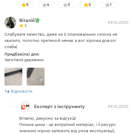
5
4
3
2
1
Віталій
09.10.2025
5
Слабувате качество, даже на 2 опалювальних сезона не
хватило, полотно претензій немає а вот зірочка доволі
слаба(
Придбав(ла) для:
Заготівля деревини
Відповісти
Експерт з інструменту
09.10.2025
Віталію, дякуємо за відгук🤝
Пильна шина - це витратний матеріал, і її ресурс
значною мірою залежить від умов експлуатації,