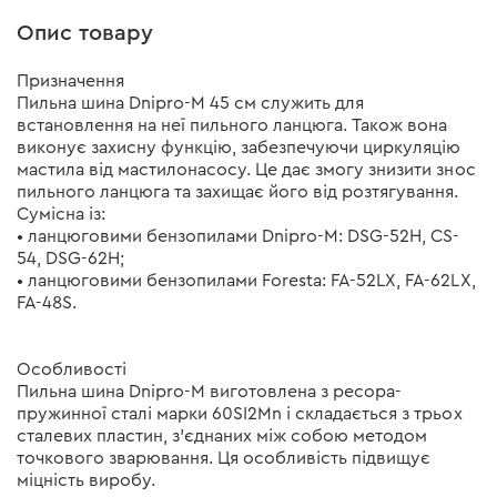
Опис товару
Призначення
Пильна шина Dnipro-M 45 см служить для
встановлення на неї пильного ланцюга. Також вона
виконує захисну функцію, забезпечуючи циркуляцію
мастила від мастилонасосу. Це дає змогу знизити знос
пильного ланцюга та захищає його від розтягування.
Сумісна із:
• ланцюговими бензопилами Dnipro-M: DSG-52H, CS-
54, DSG-62H;
• ланцюговими бензопилами Foresta: FA-52LX, FA-62LX,
FA-48S.
Особливості
Пильна шина Dnipro-M виготовлена з ресора-
пружинної сталі марки 60SI2Mn і складається з трьох
сталевих пластин, з'єднаних між собою методом
точкового зварювання. Ця особливість підвищує
міцність виробу.