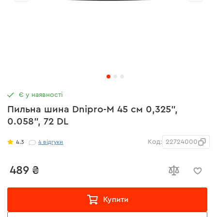
Є у наявності
Пильна шина Dnipro-M 45 см 0,325",
0.058", 72 DL
Код:
22724000
4.3
4
відгуки
489 ₴
Купити