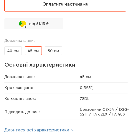
Оплатити частинами
від 61.13 ₴
8
Довжина шини:
40 см
45 см
50 см
Основні характеристики
Довжина шини:
45 см
Крок ланцюга:
0,325",
Кількість ланок:
72DL
бензопили CS-54 / DSG-
Підходить до пил:
52H / FA-62LX / FA-48S
Дивитися всі характеристики