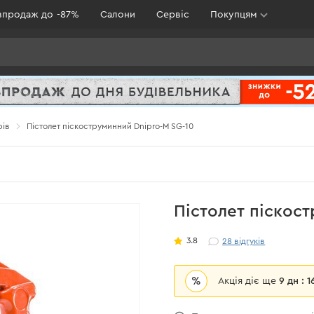
зпродаж до -87%
Салони
Сервіс
Покупцям
рів
Пістолет піскоструминний Dnipro-M SG-10
Пістолет піскос
3.8
28
відгуків
%
Акція діє ще
9 дн : 1