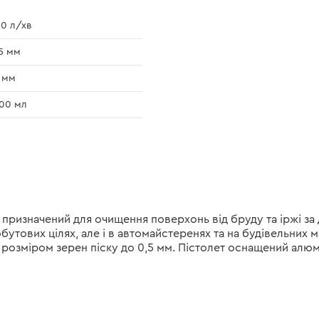
0 л/хв
5 мм
 мм
00 мл
, призначений для очищення поверхонь від бруду та іржі з
бутових цілях, але і в автомайстеренях та на будівельних
розміром зерен піску до 0,5 мм. Пістолет оснащений алю