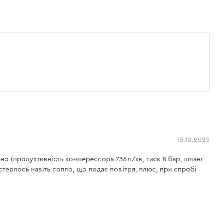
15.10.2025
ано (продуктивність комперессора 736л/хв, тиск 8 бар, шланг
стерлось навіть сопло, що подає повітря, плюс, при спробі