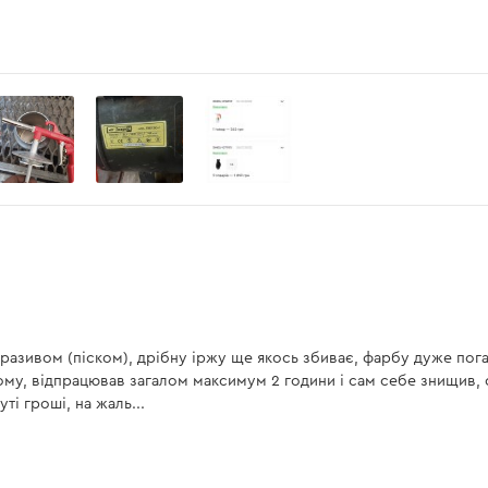
бразивом (піском), дрібну іржу ще якось збиває, фарбу дуже пог
ому, відпрацював загалом максимум 2 години і сам себе знищив, 
ті гроші, на жаль...