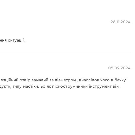
28.11.2024
ня ситуації.
05.09.2024
ляційний отвір замалий за діаметром, внаслідок чого в бачку
укти, типу мастіки. Бо як піскоструминний інструмент він