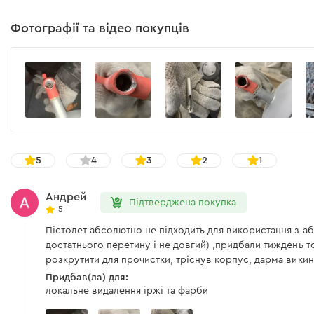
Фотографії та відео покупців
5
4
3
2
1
Андрей
Підтверджена покупка
5
Пістолет абсолютно не підходить для використання з а
достатнього перетину і не довгий) ,придбали тиждень т
розкрутити для прочистки, тріснув корпус, дарма викину
Придбав(ла) для:
локальне видалення іржі та фарби