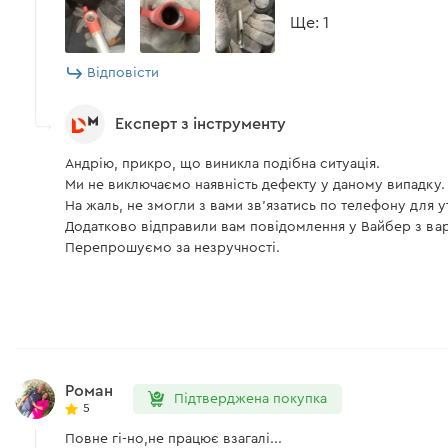
Ще: 1
Відповісти
Експерт з інструменту
Андрію, прикро, що виникла подібна ситуація.
Ми не виключаємо наявність дефекту у даному випадку.
На жаль, не змогли з вами зв'язатись по телефону для у
Додатково відправили вам повідомлення у Вайбер з варі
Перепрошуємо за незручності.
Роман
Підтверджена покупка
5
Повне гі-но,не працює взагалі...