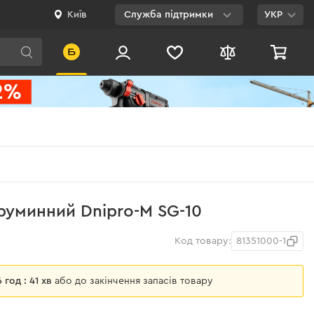
Київ
Служба підтримки
УКР
Viber
WhatsApp
Telegram
Facebook
E-mail
0 800 200 500
труминний Dnipro-M SG-10
Безкоштовно по
Україні
Код товару:
81351000-1
6 год : 41 хв
або до закінчення запасів товару