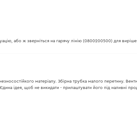
уацію, або ж зверніться на гарячу лінію (0800200500) для вирішен
езносостійкого матеріалу. Збірна трубка малого перетину. Венти
дина ідея, щоб не викидати - прилаштувати його під наливні прод