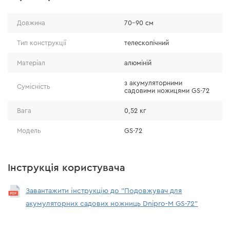
Довжина
70–90 см
• Виготовлений із легкого та міцного алюмінію, що
поєднує надійність і комфорт у роботі. Відзначається
Тип конструкції
телескопічний
довговічністю та стійкістю до зовнішніх впливів.
Матеріал
алюміній
• Ергономічна конструкція зменшує навантаження на
спину та руки, що особливо важливо під час
з акумуляторними
Сумісність
садовими ножицями GS-72
тривалого використання.
• Завдяки невеликій вазі (0,52 кг) забезпечується
Вага
0,52 кг
зручне керування, точність рухів і повний контроль.
Модель
GS-72
Інструкція користувача
Завантажити інструкцію до "Подовжувач для
акумуляторних садових ножниць Dnipro-M GS-72"