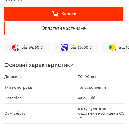
Купити
Оплатити частинами
від 54.60 ₴
від 63.00 ₴
від 1
15
13
8
Основні характеристики
Довжина:
70–90 см
Тип конструкції:
телескопічний
Матеріал:
алюміній
з акумуляторними
Сумісність:
садовими ножицями GS-
72