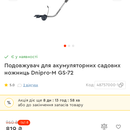
Є у наявності
Подовжувач для акумуляторних садових
ножниць Dnipro-M GS-72
Код:
48757000-1
5.0
2
відгуки
Акція діє ще
8 дн : 13 год : 58 хв
%
або до закінчення запасів товару
960 ₴
-141 ₴
819 ₴