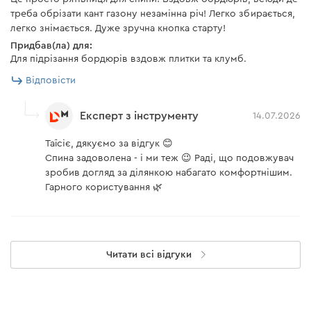
треба обрізати кант газону незамінна річ! Легко збирається,
легко знімається. Дуже зручна кнопка старту!
Придбав(ла) для:
Для підрізання бордюрів вздовж плитки та клумб.
Відповісти
Експерт з інструменту
14.07.2026
Таїсіє, дякуємо за відгук 😊
Спина задоволена - і ми теж 😉 Раді, що подовжувач
зробив догляд за ділянкою набагато комфортнішим.
Гарного користування 🌿
Читати всі відгуки