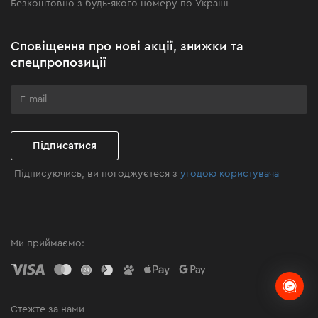
Безкоштовно з будь-якого номеру по Україні
Новини
Акційні набори
Сповіщення про нові акції, знижки та
Бізнес-клієнтам
спецпропозиції
Програма лояльності
Клуб майстерності
Підписатися
Підписуючись, ви погоджуєтеся з
угодою користувача
Ми приймаємо:
Стежте за нами