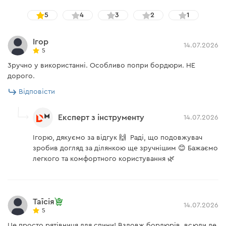
• Рукоятка оснащена прогумованою вставкою, що
5
4
3
2
1
забезпечує надійне та комфортне захоплення. Вона
запобігає ковзанню навіть під час тривалого
Ігор
14.07.2026
використання.
5
3ручно у використанні. Особливо попри бoрдюри. НЕ
дорого.
Відповісти
Експерт з інструменту
14.07.2026
Ігорю, дякуємо за відгук 🙌 Раді, що подовжувач
зробив догляд за ділянкою ще зручнішим 😊 Бажаємо
легкого та комфортного користування 🌿
Таїсія
14.07.2026
5
Це просто рятівниця для спини! Вздовж бордюрів, всюди де