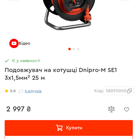
Відео
Є у наявності
Подовжувач на котушці Dnipro-M SE1
3x1,5мм² 25 м
Код:
58295000
5.0
6
відгуків
2 997 ₴
Купити