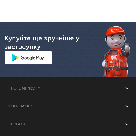
Купуйте ще зручніше у
застосунку
ПРО DNIPRO-M
Франшиза
ДОПОМОГА
Відгуки
Контакти
Блог
СЕРВІСИ
Повернення
Робота
Сервіс