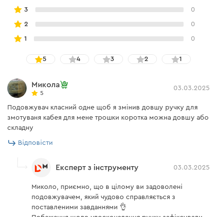
3
0
металева основа забезпечує жорсткість
конструкції.
2
0
1
0
5
4
3
2
1
Безпека
Микола
03.03.2025
5
Подовжувач класний одне щоб я змінив довшу ручку для
Котушка оснащена захистом від перевантаження та
змотуваня кабея для мене трошки коротка можна довшу або
термозапобіжником. При підключенні приладів
складну
потрібно розмотати кабель. Максимальне
Відповісти
навантаження:
Експерт з інструменту
03.03.2025
в розмотаному стані — 3500 Вт
у змотанному стані — 1200 Вт
Миколо, приємно, що в цілому ви задоволені
подовжувачем, який чудово справляється з
поставленими завданнями 👌