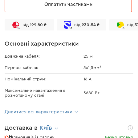
Оплатити частинами
від 199.80 ₴
від 230.54 ₴
від 3
15
13
8
Основні характеристики
Довжина кабеля:
25 м
Переріз кабеля:
3x1,5мм²
Номінальний струм:
16 А
Максимальне навантаження в
3680 Вт
розмотаному стані:
Дивитися всі характеристики
Доставка в
Київ
Самовивіз із салону
Безкоштовно