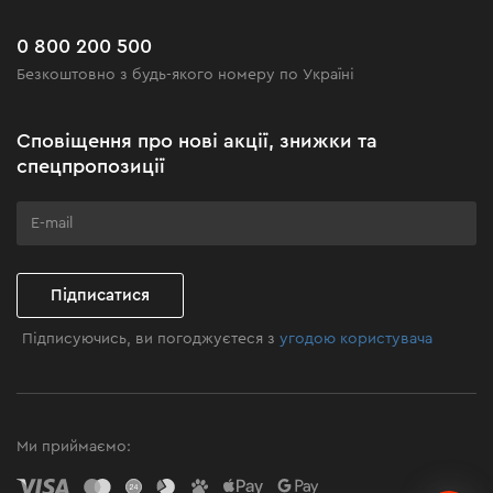
Доставка і оплата
Новинки
Поширені запитання
0 800 200 500
Чорна п'ятниця
Безкоштовно з будь-якого номеру по Україні
Новини
Акційні набори
Сповіщення про нові акції, знижки та
Бізнес-клієнтам
спецпропозиції
Програма лояльності
Клуб майстерності
Підписатися
Підписуючись, ви погоджуєтеся з
угодою користувача
Ми приймаємо: