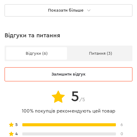
Показати більше
Термозапобіжник
є
Номінальна напруга
230 В
Відгуки та питання
Захист від води та пилу
Відгуки (6)
Питання (3)
Подовжувач має клас захисту IP44, що забезпечує
захист від попадання твердих предметів більше 1 мм та
крапель води під будь-яким кутом.
Залишити відгук
5
/5
Особливості котушки
100% покупців рекомендують цей товар
корпус виготовлений із удароміцного пластику;
5
6
оснащена напрямним фіксатором, що допомагає
4
0
рівномірно змотувати кабель;