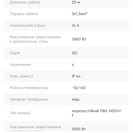
Довжина кабеля
25 м
ізоляційний матеріал — морозостійкий ПВХ
(H05VV-F), який забезпечує стійкість до
Переріз кабеля
3x1,5мм²
температур та механічних пошкоджень;
Номінальний струм
16 А
провідник виготовлений з міді (100%), що
забезпечує максимальну електропровідність та
Максимальне навантаження
3680 Вт
в розмотаному стані
стійкість до навантажень;
переріз кабелю відповідає заявленим
Серія
SE1
параметрам.
Заземлення
є
Клас захисту
IP-44
Робоча температура
-15/+60
Матеріал провідника
мідь
морозостійкий ПВХ H05VV-
Тип ізоляції
F
Максимальне навантаження
1000 Вт
в змотаному стані