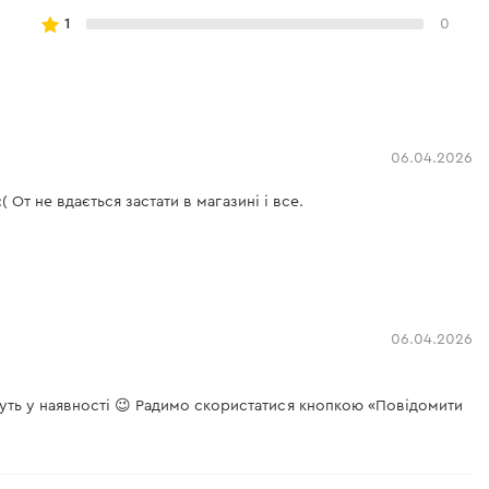
1
0
06.04.2026
 От не вдається застати в магазині і все.
06.04.2026
дуть у наявності 😉 Радимо скористатися кнопкою «Повідомити