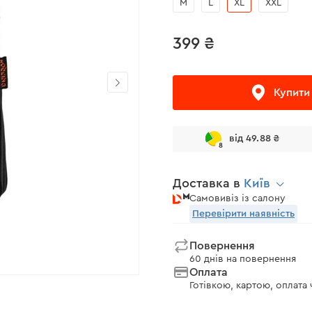
M
L
XL
XXL
399 ₴
Купити
від 49.88 ₴
8
Доставка в
Київ
Самовивіз із салону
Перевірити наявність
Повернення
60 днів на повернення
Оплата
Готівкою, картою, оплата