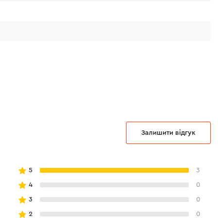
оказано на малюнку. Знайдіть відповідне
і виберіть потрібний розмір.
Залишити відгук
5
3
4
0
3
0
2
0