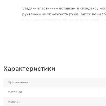
Завдяки еластичним вставкам зі спандексу мі
рукавички не обмежують рухів. Також вони зб
підвищену чутливість під час роботи з дрібни
Характеристики
Призначення
Матеріал
Манжет