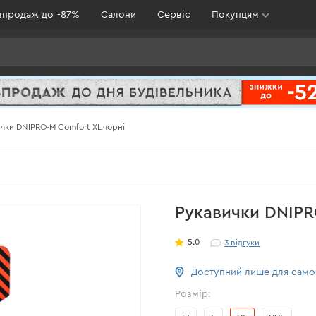
зпродаж до -87%
Салони
Сервіс
Покупцям
чки DNIPRO-M Comfort XL чорні
Рукавички DNIPR
5.0
3
відгуки
Доступний лише для сам
Розмір: