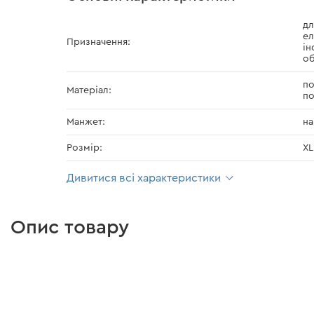
дл
ел
Призначення:
ін
о
по
Матеріал:
по
Манжет:
на
Розмір:
XL
Дивитися всі характеристики
Опис товару