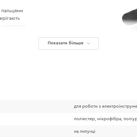
ж пальцями
ерігають
ми деталями.
Показати більше
для роботи з електроінструм
поліестер, мікрофібра, поліу
Таблиця роз
на липучці