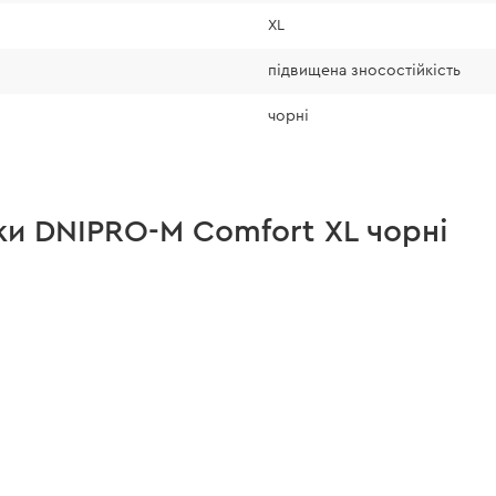
Зробіть замір як п
XL
значення в таблиці 
підвищена зносостійкість
чорні
чки DNIPRO-M Comfort XL чорні