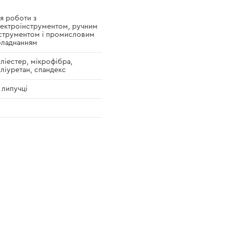
я роботи з
ектроінструментом, ручним
струментом і промисловим
бладнанням
ліестер, мікрофібра,
ліуретан, спандекс
 липучці