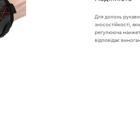
Для долонь рукави
зносостійкості, як
регулююча манжета
відповідає вимогам