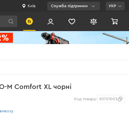
Київ
Служба підтримки
УКР
Viber
WhatsApp
Telegram
Facebook
E-mail
0 800 200 500
O-M Comfort XL чорні
Безкоштовно по
Україні
Код товару:
83701003
овивозу