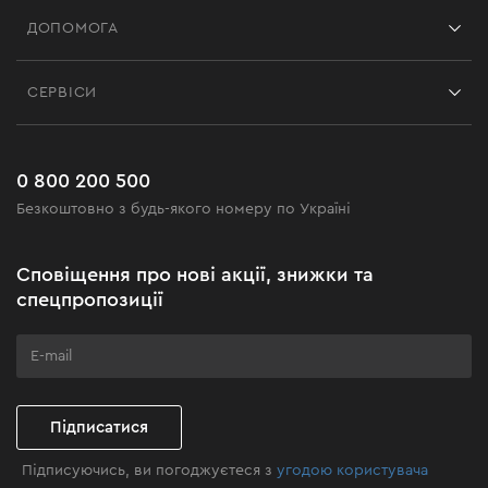
Франшиза
ДОПОМОГА
Відгуки
Контакти
Блог
СЕРВІСИ
Повернення
Робота
Сервіс
Доставка і оплата
Новинки
Поширені запитання
0 800 200 500
Чорна п'ятниця
Безкоштовно з будь-якого номеру по Україні
Новини
Акційні набори
Сповіщення про нові акції, знижки та
Бізнес-клієнтам
спецпропозиції
Програма лояльності
Клуб майстерності
Підписатися
Підписуючись, ви погоджуєтеся з
угодою користувача