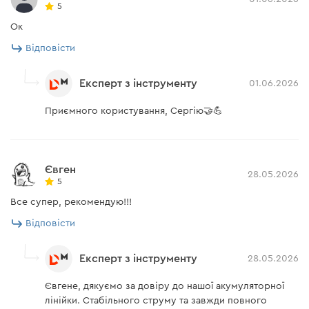
Завантажити інструкцію до "Акумуляторна батарея
5
Dnipro-M BP-420 2 А*год"
Швидкість заряджання
Ок
Відповісти
Завдяки продуманому поєднанню параметрів
заряджання триває:
Експерт з інструменту
01.06.2026
• BP-420 (2 А·год) — 75 хв.
Приємного користування, Сергію🤝💪
• BP-440 (4 А·год) — 130 хв.
Євген
28.05.2026
5
Індикація помилок
Все супер, рекомендую!!!
Відповісти
Система індикації помилок повідомляє про будь-які
несправності під час заряджання:
Експерт з інструменту
28.05.2026
• блимає червоним кольором — висока температура
батареї;
Євгене, дякуємо за довіру до нашої акумуляторної
• швидко блимає червоним кольором — несправна
лінійки. Стабільного струму та завжди повного