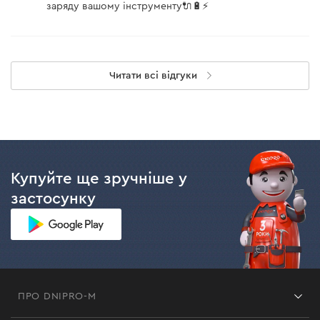
акумуляторна батарея;
заряду вашому інструменту🔌🔋⚡
• не світиться — несправний зарядний пристрій.
Читати всі відгуки
Купуйте ще зручніше у
застосунку
ПРО DNIPRO-M