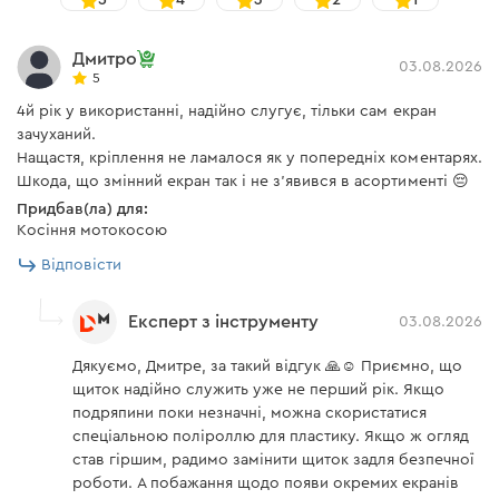
5
4
3
2
1
використання захисного щитка одночасно з
фільтрувальною напівмаскою (респіратором).
Дмитро
03.08.2026
5
4й рік у використанні, надійно слугує, тільки сам екран
зачуханий.
Декларація та сертифікат
Нащастя, кріплення не ламалося як у попередніх коментарях.
Шкода, що змінний екран так і не з'явився в асортименті 😔
Придбав(ла) для:
Подивитись
декларацію
,
інструкцію
та
сертифікат
.
Косіння мотокосою
Відповісти
Експерт з інструменту
03.08.2026
Дякуємо, Дмитре, за такий відгук 🙏☺️ Приємно, що
щиток надійно служить уже не перший рік. Якщо
подряпини поки незначні, можна скористатися
спеціальною поліроллю для пластику. Якщо ж огляд
став гіршим, радимо замінити щиток задля безпечної
роботи. А побажання щодо появи окремих екранів