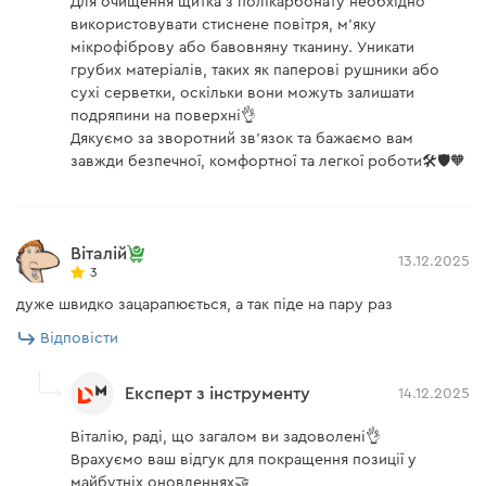
Для очищення щитка з полікарбонату необхідно
використовувати стиснене повітря, м'яку
мікрофіброву або бавовняну тканину. Уникати
грубих матеріалів, таких як паперові рушники або
сухі серветки, оскільки вони можуть залишати
подряпини на поверхні👌
Дякуємо за зворотний зв'язок та бажаємо вам
завжди безпечної, комфортної та легкої роботи🛠️🛡️🧡
Віталій
13.12.2025
3
дуже швидко зацарапюється, а так піде на пару раз
Відповісти
Експерт з інструменту
14.12.2025
Віталію, раді, що загалом ви задоволені👌
Врахуємо ваш відгук для покращення позиції у
майбутніх оновленнях🤝