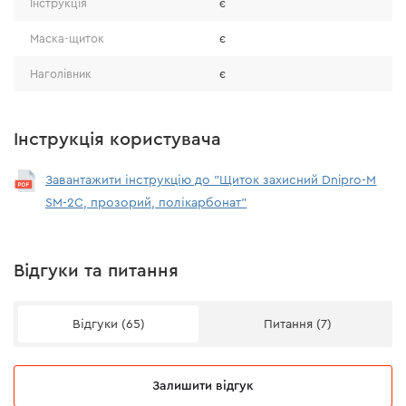
Інструкція
є
Маска-щиток
є
Наголівник
є
Інструкція користувача
Використання
Завантажити інструкцію до "Щиток захисний Dnipro-M
SM-2C, прозорий, полікарбонат"
Захисний щиток можна використовувати під час
виконання різних видів робіт, наприклад:
Відгуки та питання
робота з металом (шліфування, свердління,
різання);
Відгуки (65)
Питання (7)
робота з деревиною (фрезерування, шліфування,
пиляння);
робота в саду (скошування трави, пиляння, рубка
Залишити відгук
деревини);