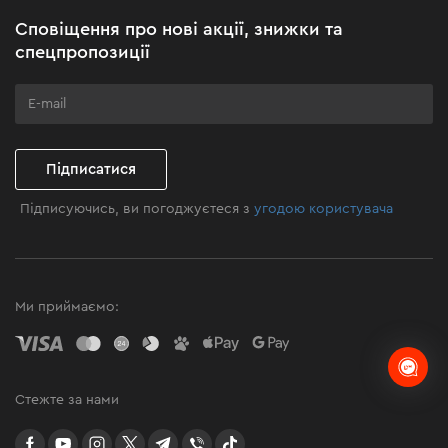
Акційні набори
Сповіщення про нові акції, знижки та
Бізнес-клієнтам
спецпропозиції
Програма лояльності
Клуб майстерності
Підписатися
Підписуючись, ви погоджуєтеся з
угодою користувача
Ми приймаємо:
Стежте за нами
facebook
youtube
instagram
twitter
telegram
Viber
TikTok