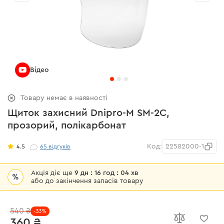
Відео
Товару немає в наявності
Щиток захисний Dnipro-M SM-2C,
прозорий, полікарбонат
Код:
22582000-1
4.5
65
відгуків
Акція діє ще
9 дн : 16 год : 04 хв
%
або до закінчення запасів товару
540 ₴
-33%
360 ₴