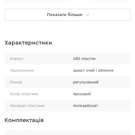
Показати більше
Надійний захист
Характеристики
Захисна пластина виготовляється з прозорого
Корпус
ABS пластик
полікарбонату товщиною 2,4 мм. По краях пластина
має збільшену товщину до 3 мм, що підвищує стійкість
Призначення
захист очей і обличчя
до ударів під час падіння, подовжуючи термін служби
Розмір
регульований
виробу. Захисний щиток відповідає ДСТУ EN 166.
Колір пластини
прозорий
Матеріал пластини
полікарбонат
Комплектація