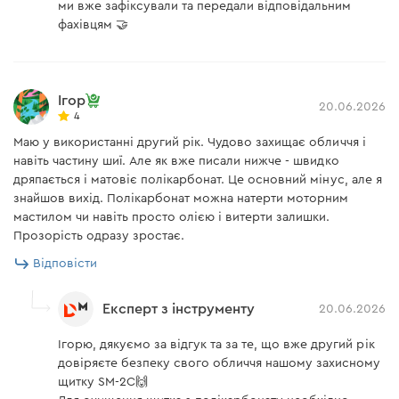
ми вже зафіксували та передали відповідальним
фахівцям 🤝
Ігор
20.06.2026
4
Маю у використанні другий рік. Чудово захищає обличчя і
навіть частину шиї. Але як вже писали нижче - швидко
дряпається і матовіє полікарбонат. Це основний мінус, але я
знайшов вихід. Полікарбонат можна натерти моторним
мастилом чи навіть просто олією і витерти залишки.
Прозорість одразу зростає.
Відповісти
Експерт з інструменту
20.06.2026
Ігорю, дякуємо за відгук та за те, що вже другий рік
довіряєте безпеку свого обличчя нашому захисному
щитку SM-2C🙌