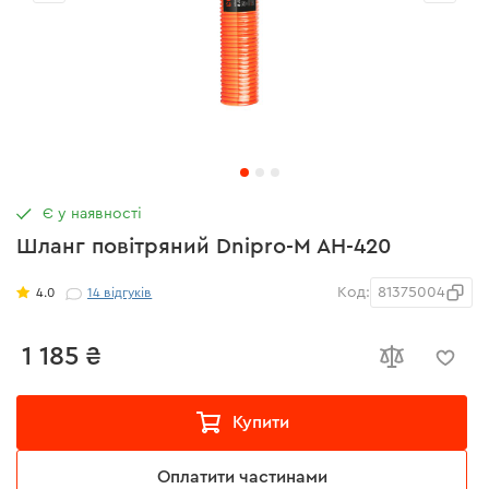
Є у наявності
Шланг повітряний Dnipro-M AH-420
Код:
81375004
4.0
14
відгуків
1 185 ₴
Купити
Оплатити частинами