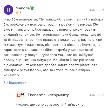
Микола
11.07.2025
4
Маю 20м поліуретан, 15м тонкіший, та комплектний з набору
5м, проблема у всіх одна травлять роз'єми на виході, 15м
вже міняли, але майже одразу на новому також травить
вихідний конектор, 5м тримається поки більш менш, але 20
та 15 підводять, вони не працюють кожен день, раз на рік це
їх максимум, і вже якось рік прожив з цією проблемою, та
зараз коли з'явилася постійна потреба у використанні
замислююсь у покупці гумового 20м, але на майбутне
прошу вирішити цю ситуацію, бо міняти їх ще рік назад
відмовились, також така проблематика спостерігається з
фільтром регулятором, але там травить саме вхідний
конектор
Відповісти
Експерт з інструменту
11.07.2025
Миколо, дякуємо за зворотний зв'язок та