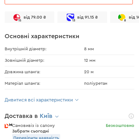
від 79.00 ₴
від 91.15 ₴
від 1
15
13
8
Основні характеристики
Внутрішній діаметр:
8 мм
Зовнішній діаметр:
12 мм
Довжина шланга:
20 м
Матеріал шланга:
поліуретан
Дивитися всі характеристики
Доставка в
Київ
Самовивіз із салону
Безкоштовно
Забрати сьогодні
Перевірити наявність