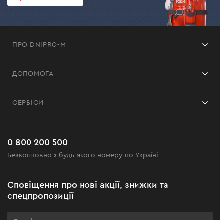
ПРО DNIPRO-M
Франшиза
ДОПОМОГА
Відгуки
Контакти
Блог
СЕРВІСИ
Повернення
Робота
Сервіс
Доставка і оплата
Новинки
Поширені запитання
0 800 200 500
Чорна п'ятниця
Безкоштовно з будь-якого номеру по Україні
Новини
Акційні набори
Сповіщення про нові акції, знижки та
Бізнес-клієнтам
спецпропозиції
Програма лояльності