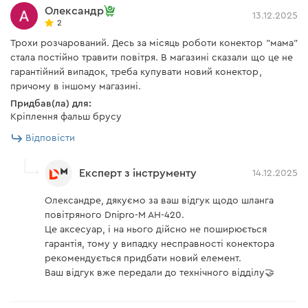
Олександр
13.12.2025
2
Трохи розчарований. Десь за місяць роботи конектор "мама"
стала постійно травити повітря. В магазині сказали що це не
гарантійний випадок, треба купувати новий конектор,
причому в іншому магазині.
Придбав(ла) для:
Кріплення фальш брусу
Відповісти
Експерт з інструменту
14.12.2025
Олександре, дякуємо за ваш відгук щодо шланга
повітряного Dnipro-M AH-420.
Це аксесуар, і на нього дійсно не поширюється
гарантія, тому у випадку несправності конектора
рекомендується придбати новий елемент.
Ваш відгук вже передали до технічного відділу🤝