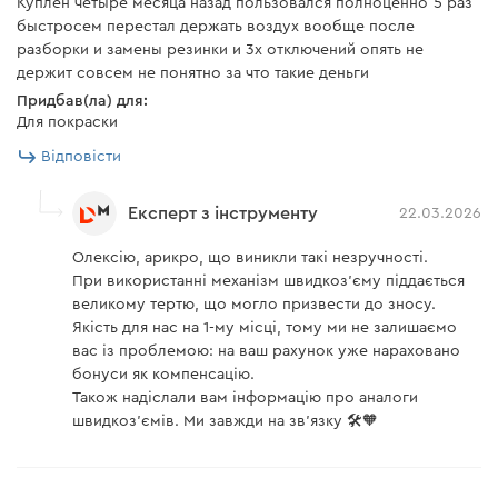
Куплен четыре месяца назад пользовался полноценно 5 раз
быстросем перестал держать воздух вообще после
разборки и замены резинки и 3х отключений опять не
держит совсем не понятно за что такие деньги
Придбав(ла) для:
Для покраски
Відповісти
Експерт з інструменту
22.03.2026
Олексію, арикро, що виникли такі незручності.
При використанні механізм швидкоз’єму піддається
великому тертю, що могло призвести до зносу.
Якість для нас на 1-му місці, тому ми не залишаємо
вас із проблемою: на ваш рахунок уже нараховано
бонуси як компенсацію.
Також надіслали вам інформацію про аналоги
швидкоз’ємів. Ми завжди на зв’язку 🛠️🧡