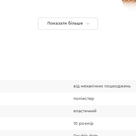
Показати більше
від механічних пошкоджень
Надійний мат
поліестер
Основа виконана з я
еластичний
складається з м’яко
високий рівень ком
10 розмір
забезпечує зносості
Double dots