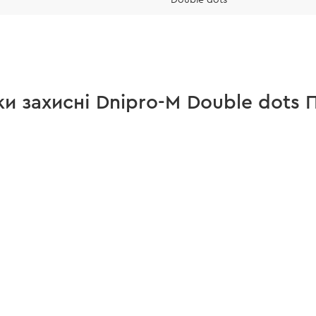
и захисні Dnipro-M Double dots П
кавичок, виміряйте
), не захоплюючи
аблицею та виберіть