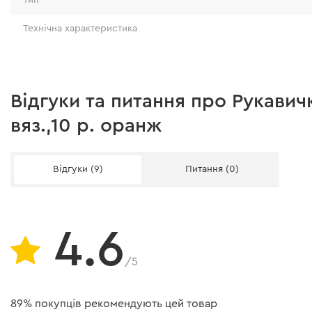
Технічна характеристика
Відгуки та питання про Рукавичк
вяз.,10 р. оранж
Відгуки (9)
Питання (0)
Таблиця розмірів
Для того, щоб правильно підібрати розмір ру
4.6
обхват Вашої долоні (як показано на малюнку
великий палець. Далі звіртеся з розмірною т
/5
потрібний розмір.
89% покупців рекомендують цей товар