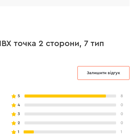
ВХ точка 2 сторони, 7 тип
Залишити відгук
5
8
4
0
3
0
2
0
1
1