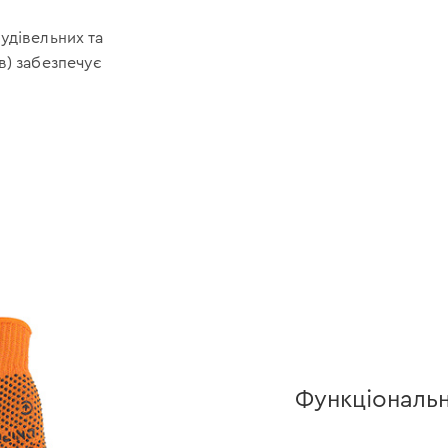
будівельних та
в) забезпечує
Функціональн