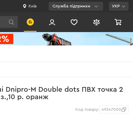
Київ
Служба підтримки
УКР
Viber
WhatsApp
Telegram
Facebook
E-mail
0 800 200 500
і Dnipro-M Double dots ПВХ точка 2
Безкоштовно по
з.,10 р. оранж
Україні
Код товару:
49247000
і