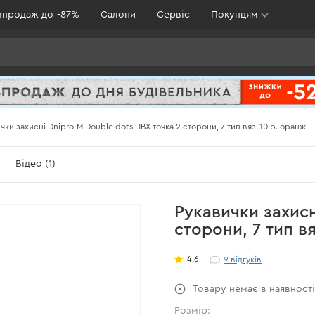
зпродаж до -87%
Салони
Сервіс
Покупцям
чки захисні Dnipro-M Double dots ПВХ точка 2 сторони, 7 тип вяз.,10 р. оранж
Відео (1)
Рукавички захисн
сторони, 7 тип вя
4.6
9
відгуків
Товару немає в наявност
Розмір: