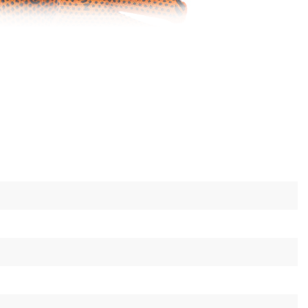
еріал
кісного матеріалу Polycotton, що
ї бавовни та поліестеру. Перша забезпечує
форту у процесі використання, а другий –
йкість та запобігає розтягненню рукавиць.