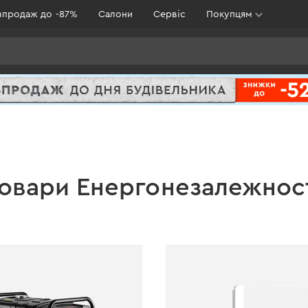
зпродаж до -87%
Салони
Сервіс
Покупцям
овари Енергонезалежнос