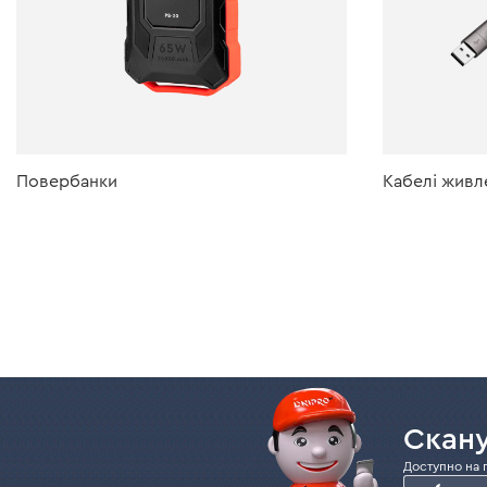
Повербанки
Кабелі живл
Скану
Доступно на 