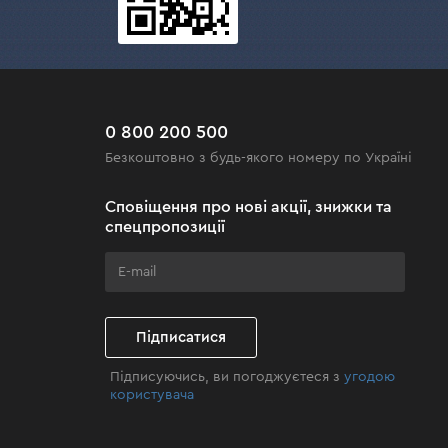
0 800 200 500
Безкоштовно з будь-якого номеру по Україні
Сповіщення про нові акції, знижки та
спецпропозиції
Підписатися
Підписуючись, ви погоджуєтеся з
угодою
користувача