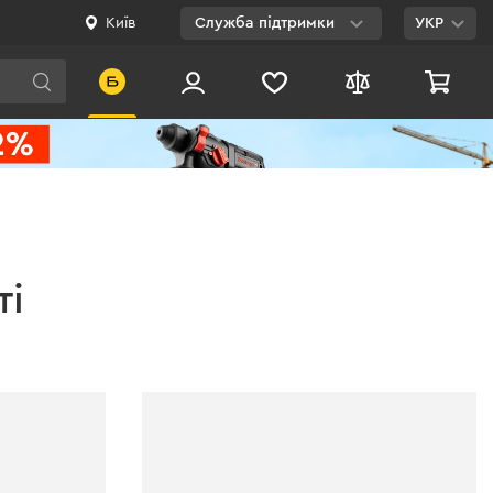
Київ
Служба підтримки
УКР
Viber
WhatsApp
Telegram
Facebook
E-mail
ті
0 800 200 500
Безкоштовно по
Україні