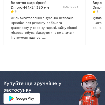
Вороток шарнірний
Ворото
11.07.2026
Dnipro-M 1/2" 380 мм
Dnipro
5
5
Якісь виготовлення візуально непогана.
купив с
Придбав для ремонту робочого
нього в
транспорту у своєму гаражі. Гайку півосі
одним 
мікроавтобуса відкрутити та не зламати
інструмент вдалося.
Сподіваюсь що відкручу їм ще багато
чого.
Хотілося би щоб був у асортименті
такого плану але довше.
Купуйте ще зручніше у
застосунку