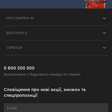
ПРО DNIPRO-M
Франшиза
ДОПОМОГА
Відгуки
Контакти
Блог
СЕРВІСИ
Повернення
Робота
Сервіс
Доставка і оплата
Новинки
Поширені запитання
0 800 200 500
Чорна п'ятниця
Безкоштовно з будь-якого номеру по Україні
Новини
Акційні набори
Сповіщення про нові акції, знижки та
Бізнес-клієнтам
спецпропозиції
Програма лояльності
Клуб майстерності