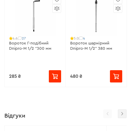
27
4
4.6
5.0
Вороток Г-подібний
Вороток шарнірний
Dnipro-M 1/2 "300 мм
Dnipro-M 1/2" 380 мм
285 ₴
480 ₴
Відгуки