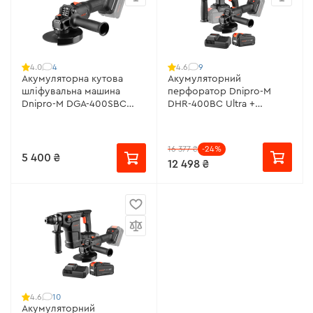
4
9
4.0
4.6
Акумуляторна кутова
Акумуляторний
шліфувальна машина
перфоратор Dnipro-M
Dnipro-M DGA-400SBC
DHR-400BC Ultra +
(без АКБ та ЗП)
Акумуляторна
шліфувальна машина DGA-
400SBC + Акумуляторна
16 377 ₴
-24%
батарея BP-420 +
5 400 ₴
12 498 ₴
Зарядний пристрій FC-42
10
4.6
Акумуляторний