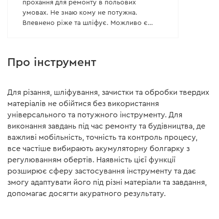
прохання для ремонту в польових
умовах. Не знаю кому не потужна.
Впевнено ріже та шліфує. Можливо є
потужніші, але на кожного покупця свій
товар. Дуже нас рятує.
Плюси:
Про інструмент
- Ну звісно портативність
- Досить непогана батарея яка дозволяє
багато зробити, час роботи не засікав,
Для різання, шліфування, зачистки та обробки твердих
але всі ж повинні розуміти що батарея не
матеріалів не обійтися без використання
бескінечна.
універсального та потужного інструменту. Для
Але завжди є але, несуттєві мінуси:
виконання завдань під час ремонту та будівництва, де
- Допоміжна ручка для другої руки легко
відкручується під час роботи але якщо
важливі мобільність, точність та контроль процесу,
СИЛЬНО закрутити то піде.
все частіше вибирають акумуляторну болгарку з
- Акумулятор у під'єднаннаному стані
регулюванням обертів. Наявність цієї функції
трішки має люфт, болтається.
розширює сферу застосування інструменту та дає
- І головне: біля посадкового місця для
змогу адаптувати його під різні матеріали та завдання,
батареї є два вентиляційні отвори закриті
допомагає досягти акуратного результату.
сріблястою сіткою, вони всмоктують пил
і забиваються швидко, не знаю на скільки
це критично.