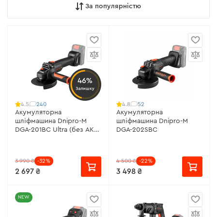
За популярністю
46%
Залишку
240
52
4.5
4.8
Акумуляторна
Акумуляторна
шліфмашина Dnipro-M
шліфмашина Dnipro-M
DGA-201BC Ultra (без АКБ
DGA-202SBC
і ЗП)
3 990 ₴
-32%
4 500 ₴
-22%
2 697 ₴
3 498 ₴
NEW