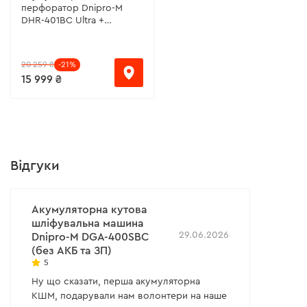
перфоратор Dnipro-M
DHR-401BC Ultra +
Акумуляторна
шліфувальна машина DGA-
400SBC + Акумуляторна
20 259 ₴
-21%
батарея BP-440
15 999 ₴
+Зарядний пристрій FC-
420
Відгуки
Акумуляторна кутова
шліфувальна машина
29.06.2026
Dnipro-M DGA-400SBC
(без АКБ та ЗП)
5
Ну що сказати, перша акумуляторна
КШМ, подарували нам волонтери на наше