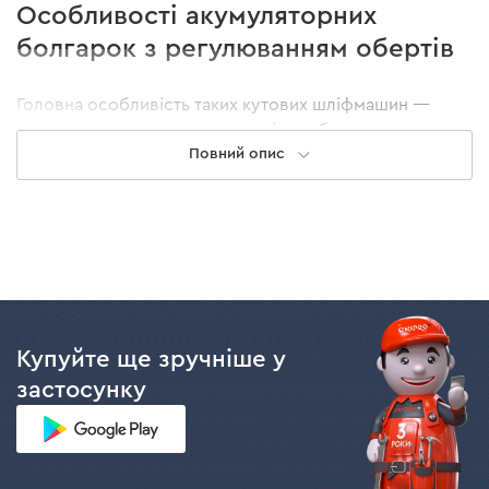
Особливості акумуляторних
болгарок з регулюванням обертів
Головна особливість таких кутових шліфмашин —
можливість регулювати швидкість обертання
оснащення. Це дає можливість підібрати оптимальні
Повний опис
оберти залежно від матеріалу та завдання: знизити
швидкість для шліфування та полірування, підвищити
— для різання твердих матеріалів. Контроль зменшує
ризик перегрівання заготовки, знос дисків та
покращує результат обробки.
Мобільність та відсутність мережного кабелю роблять
акумуляторну кутову шліфмашину зручною для
Купуйте ще зручніше у
роботи на висоті, у важкодоступних місцях та на
застосунку
об'єктах без підключення до електромережі. Моделі з
безщітковими двигунами потужні, забезпечують
стабільну швидкість під навантаженням та збільшений
ресурс роботи.