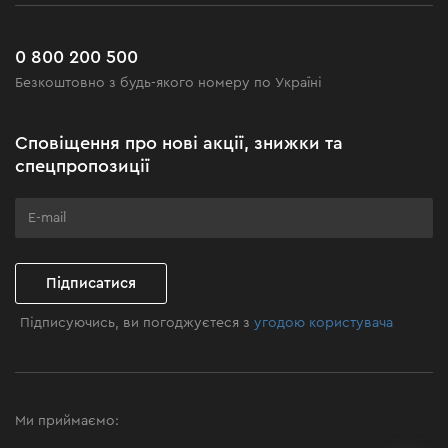
Сервіс
Доставка і оплата
Новинки
Поширені запитання
0 800 200 500
Чорна п'ятниця
Безкоштовно з будь-якого номеру по Україні
Новини
Акційні набори
Сповіщення про нові акції, знижки та
Бізнес-клієнтам
спецпропозиції
Програма лояльності
Клуб майстерності
Підписатися
Підписуючись, ви погоджуєтеся з
угодою користувача
Ми приймаємо: