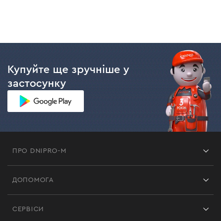
Купуйте ще зручніше у
застосунку
ПРО DNIPRO-M
Франшиза
ДОПОМОГА
Відгуки
Контакти
Блог
СЕРВІСИ
Повернення
Робота