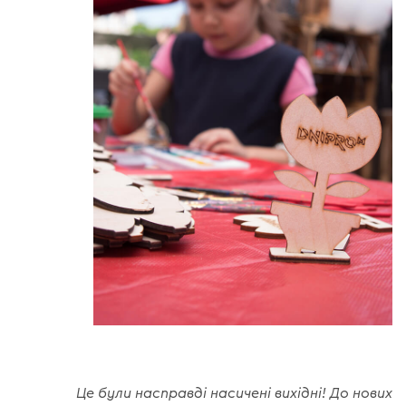
Це були насправді насичені вихідні! До нових