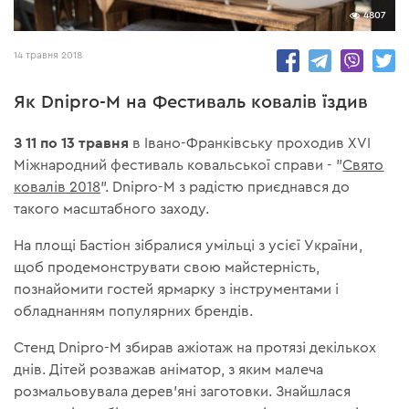
4807
14 травня 2018
Як Dnipro-M на Фестиваль ковалів їздив
З 11 по 13 травня
в Івано-Франківську проходив XVI
Міжнародний фестиваль ковальської справи - "
Свято
ковалів 2018
". Dnipro-M з радістю приєднався до
такого масштабного заходу.
На площі Бастіон зібралися умільці з усієї України,
щоб продемонструвати свою майстерність,
познайомити гостей ярмарку з інструментами і
обладнанням популярних брендів.
Стенд Dnipro-M збирав ажіотаж на протязі декількох
днів. Дітей розважав аніматор, з яким малеча
розмальовувала дерев'яні заготовки. Знайшлася