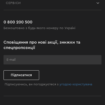
СЕРВІСИ
Повернення
Робота
Сервіс
Доставка і оплата
Новинки
Поширені запитання
0 800 200 500
Чорна п'ятниця
Безкоштовно з будь-якого номеру по Україні
Новини
Акційні набори
Сповіщення про нові акції, знижки та
Бізнес-клієнтам
спецпропозиції
Програма лояльності
Клуб майстерності
Підписатися
Підписуючись, ви погоджуєтеся з
угодою користувача