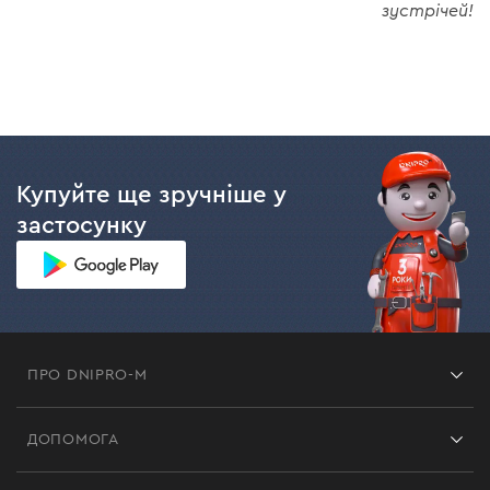
зустрічей!
Купуйте ще зручніше у
застосунку
ПРО DNIPRO-M
Франшиза
ДОПОМОГА
Відгуки
Контакти
Блог