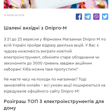
12952
18 вересня 2018
Шалені вихідні з Dnipro-M
З 21 до 23 вересня у Фірмових Магазинах Dnipro-M по
всій Україні пройде відразу декілька акцій. У Вас є
чудова можливість виграти новітній
електроінструмент, обміняти старе обладнання чи
зекономити до 3000 гривень завдяки акційним
наборам! Хіба можна таке пропустити?
Не маєте часу на походи по магазинах? Тоді
замовляйте онлайн – всі умови акції поширюються на
відвідувачів офіційного сайту Dnipro-M!
Розіграш ТОП 3 електроінструментів для
дому