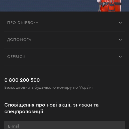
ПРО DNIPRO-M
Франшиза
ДОПОМОГА
Відгуки
Контакти
Блог
СЕРВІСИ
Повернення
Робота
Сервіс
Доставка і оплата
Новинки
Поширені запитання
0 800 200 500
Чорна п'ятниця
Безкоштовно з будь-якого номеру по Україні
Новини
Акційні набори
Сповіщення про нові акції, знижки та
Бізнес-клієнтам
спецпропозиції
Програма лояльності
Клуб майстерності