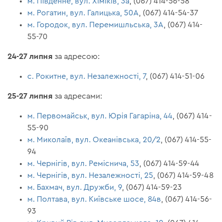
м. Південне, вул. Хіміків, 3а
, (067) 414-56-58
м. Рогатин, вул. Галицька, 50А
, (067) 414-54-37
м. Городок, вул. Перемишльська, 3А
, (067) 414-
55-70
24-27 липня
за адресою:
с. Рокитне, вул. Незалежності, 7
, (067) 414-51-06
25-27 липня
за адресами:
м. Первомайськ, вул. Юрія Гагаріна, 44
, (067) 414-
55-90
м. Миколаїв, вул. Океанівська, 20/2
, (067) 414-55-
94
м. Чернігів, вул. Реміснича, 53
, (067) 414-59-44
м. Чернігів, вул. Незалежності, 25
, (067) 414-59-48
м. Бахмач, вул. Дружби, 9
, (067) 414-59-23
м. Полтава, вул. Київське шосе, 84в
, (067) 414-56-
93