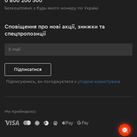
0 800 200 500
Чорна п'ятниця
Безкоштовно з будь-якого номеру по Україні
Новини
Акційні набори
Сповіщення про нові акції, знижки та
Бізнес-клієнтам
спецпропозиції
Програма лояльності
Клуб майстерності
Підписатися
Підписуючись, ви погоджуєтеся з
угодою користувача
Ми приймаємо: