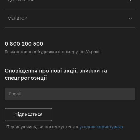
ДОПОМОГА
Відгуки
Контакти
Блог
СЕРВІСИ
Повернення
Робота
Сервіс
Доставка і оплата
Новинки
Поширені запитання
0 800 200 500
Чорна п'ятниця
Безкоштовно з будь-якого номеру по Україні
Новини
Акційні набори
Сповіщення про нові акції, знижки та
Бізнес-клієнтам
спецпропозиції
Програма лояльності
Клуб майстерності
Підписатися
Підписуючись, ви погоджуєтеся з
угодою користувача