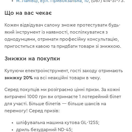
м. Ланівці, вул. Привокзальна, 10
, (067) 414-57-73.
Що на вас чекає
Кожен відвідувач салону зможе протестувати будь-
який інструмент із наявності, поспілкуватися з
однодумцями, отримати професійну консультацію,
пригоститься кавою та придбати товари зі знижкою.
Знижки на покупки
Купуючи електроінструмент, гості заходу отримають
знижку 20%
на всі неакційні товари в чеку.
Серед покупців ми розіграємо цінні призи. За кожні
витрачені 1000 грн ви отримаєте 1 лотерейний білет
для участі. Більше білетів — більше шансів на
перемогу! Серед призів:
шліфувальна машина кутова GL-125S;
дриль безударний ND-45;