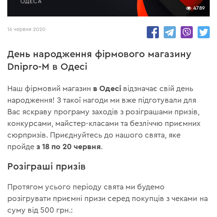
4789
16 червня 2020
День народження фірмового магазину
Dnipro-M в Одесі
в Одесі
Наш фірмовий магазин
відзначає свій день
народження! З такої нагоди ми вже підготували для
Вас яскраву програму заходів з розіграшами призів,
конкурсами, майстер-класами та безліччю приємних
сюрпризів. Приєднуйтесь до нашого свята, яке
з 18 по 20 червня
пройде
.
Розіграші призів
Протягом усього періоду свята ми будемо
розігрувати приємні призи серед покупців з чеками на
суму від 500 грн.: