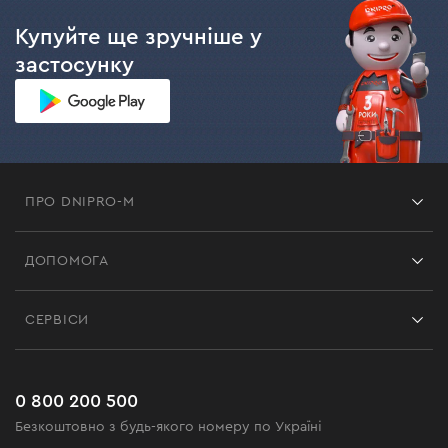
Купуйте ще зручніше у
застосунку
ПРО DNIPRO-M
Франшиза
ДОПОМОГА
Відгуки
Контакти
Блог
СЕРВІСИ
Повернення
Робота
Сервіс
Доставка і оплата
Новинки
Поширені запитання
0 800 200 500
Чорна п'ятниця
Безкоштовно з будь-якого номеру по Україні
Новини