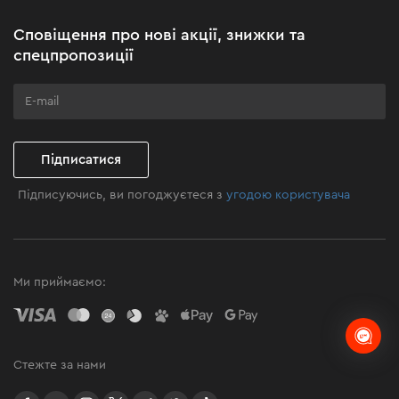
Акційні набори
Сповіщення про нові акції, знижки та
Бізнес-клієнтам
спецпропозиції
Програма лояльності
Клуб майстерності
Підписатися
Підписуючись, ви погоджуєтеся з
угодою користувача
Ми приймаємо:
Стежте за нами