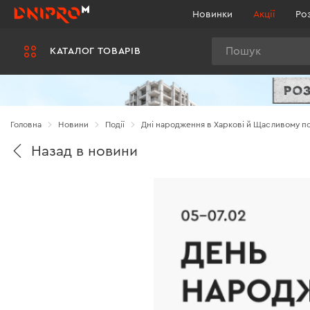
Новинки
Акції
Ро
Пошук
КАТАЛОГ ТОВАРІВ
Головна
Новини
Події
Дні народження в Харкові й Щасливому п
Назад в новини