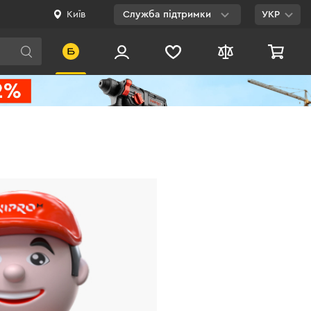
Київ
Служба підтримки
УКР
Viber
WhatsApp
Telegram
Facebook
E-mail
0 800 200 500
Безкоштовно по
Україні