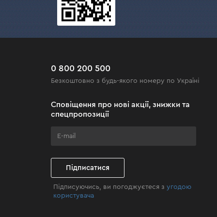
0 800 200 500
Безкоштовно з будь-якого номеру по Україні
Сповіщення про нові акції, знижки та
спецпропозиції
Підписатися
Підписуючись, ви погоджуєтеся з
угодою
користувача