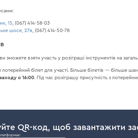
есами:
их, 15
, (067) 414-58-03
ське шосе, 27в
, (067) 414-50-78
ів
ви зможете взяти участь у розіграші інструментів на загаль
 лотерейний білет для участі. Більше білетів — більше шан
заходу о 16:00
. Під час розіграшу присутність з лотерейн
йте QR-код, щоб завантажити за
платформах: