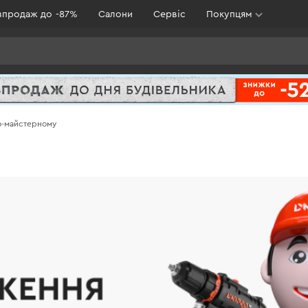
зпродаж до -87%
Салони
Сервіс
Покупцям
о-майстерному