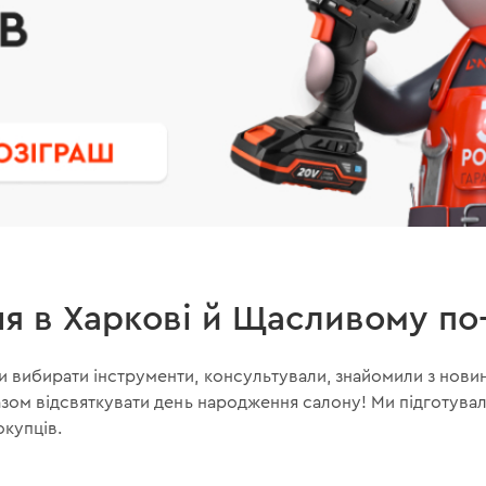
я в Харкові й Щасливому п
вибирати інструменти, консультували, знайомили з новинк
азом відсвяткувати день народження салону! Ми підготувал
окупців.