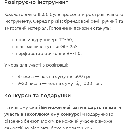
Розігруємо інструмент
Кожного дня о 18:00 буде проходити розіграш нашого
інструменту. Серед призів: брендовані речі, ручний та
витратний матеріал. Головними призами стануть:
дриль-шуруповерт TD-60;
шліфмашина кутова GL-125S;
перфоратор бочковий BH-110.
Умова для участі в розіграші:
18 числа — чек на суму від 500 грн;
19-20 числа — чек на суму від 1000 грн.
Конкурси та подарунки
Ви можете зіграти в дартс та взяти
На нашому святі
участь в захоплюючому конкурсі
«Подарункова
різанина бензопилою», де кожний учасник зможе
самостійно відрізати брус з подарунком.