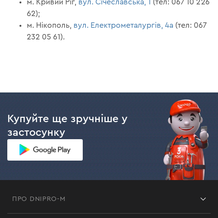
м. Кривий Ріг,
вул. Січеславська, 1
(тел: 067 10 226
62);
м. Нікополь,
вул. Електрометалургів, 4а
(тел: 067
232 05 61).
Купуйте ще зручніше у
застосунку
ПРО DNIPRO-M
Франшиза