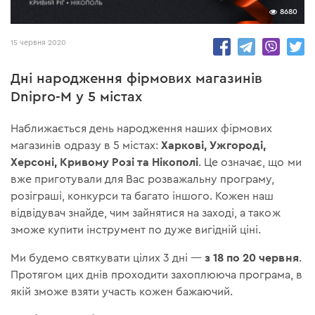
8680
15 червня 2020
Дні народження фірмових магазинів
Dnipro-M у 5 містах
Наближається день народження наших фірмових
Харкові, Ужгороді,
магазинів одразу в 5 містах:
Херсоні, Кривому Розі та Нікополі
. Це означає, що ми
вже приготували для Вас розважальну програму,
розіграші, конкурси та багато іншого. Кожен наш
відвідувач знайде, чим зайнятися на заході, а також
зможе купити інструмент по дуже вигідній ціні.
з 18 по 20 червня
Ми будемо святкувати цілих 3 дні —
.
Протягом цих днів проходити захоплююча програма, в
якій зможе взяти участь кожен бажаючий.