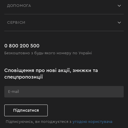
ДОПОМОГА
Відгуки
Контакти
Блог
СЕРВІСИ
Повернення
Робота
Сервіс
Доставка і оплата
Новинки
Поширені запитання
0 800 200 500
Чорна п'ятниця
Безкоштовно з будь-якого номеру по Україні
Новини
Акційні набори
Сповіщення про нові акції, знижки та
Бізнес-клієнтам
спецпропозиції
Програма лояльності
Клуб майстерності
Підписатися
Підписуючись, ви погоджуєтеся з
угодою користувача