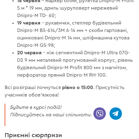
18 червня
– маркер білий, рулетка Dnipro-M Profit
5 м * 19 мм, дриль-шуруповерт мережевий
Dnipro-M TD- 60;
19 червня
– рукавички, степлер будівельний
Dnipro-M BS-614/3М 6-14 мм + скоби гартовані,
оцинковані Dnipro-M 14 мм, шліфмашина кутова
Dnipro-M GS-98;
20 червня
– ніж сегментний Dnipro-M Ultra 07G-
D2 9 мм металевий прогумований корпус, рівень
будівельний Dnipro-M Profit 800 мм з магнітом,
перфоратор прямий Dnipro-M RH-100.
рівно о 15:00
Всі розіграші почнуться
. Присутність
учасників обов'язкова!
Будьте в курсі подій!
Підписуйтесь на наші спільноти.
Приємні сюрпризи