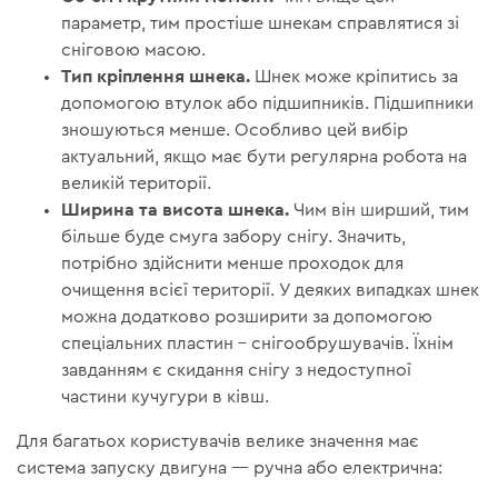
параметр, тим простіше шнекам справлятися зі
сніговою масою.
Тип кріплення шнека.
Шнек може кріпитись за
допомогою втулок або підшипників. Підшипники
зношуються менше. Особливо цей вибір
актуальний, якщо має бути регулярна робота на
великій території.
Ширина та висота шнека.
Чим він ширший, тим
більше буде смуга забору снігу. Значить,
потрібно здійснити менше проходок для
очищення всієї території. У деяких випадках шнек
можна додатково розширити за допомогою
спеціальних пластин – снігообрушувачів. Їхнім
завданням є скидання снігу з недоступної
частини кучугури в ківш.
Для багатьох користувачів велике значення має
система запуску двигуна — ручна або електрична: