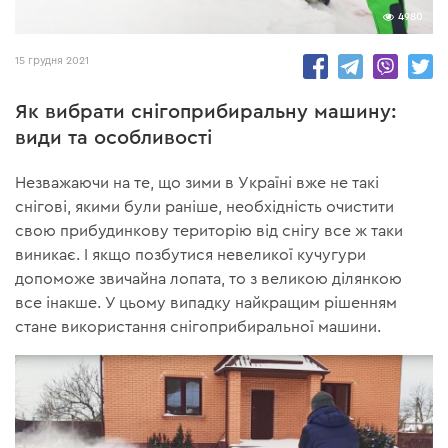
4980
15 грудня 2021
Як вибрати снігоприбиральну машину:
види та особливості
Незважаючи на те, що зими в Україні вже не такі
снігові, якими були раніше, необхідність очистити
свою прибудинкову територію від снігу все ж таки
виникає. І якщо позбутися невеликої кучугури
допоможе звичайна лопата, то з великою ділянкою
все інакше. У цьому випадку найкращим рішенням
стане використання снігоприбиральної машини.