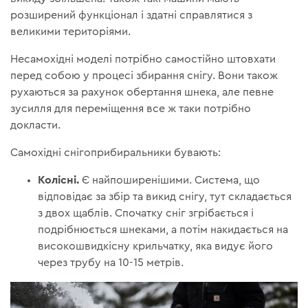
розширений функціонал і здатні справлятися з
великими територіями.
Несамохідні моделі потрібно самостійно штовхати
перед собою у процесі збирання снігу. Вони також
рухаються за рахунок обертання шнека, але певне
зусилля для переміщення все ж таки потрібно
докласти.
Самохідні снігоприбиральники бувають:
Колісні.
Є найпоширенішими. Система, що
відповідає за збір та викид снігу, тут складається
з двох щаблів. Спочатку сніг згрібається і
подрібнюється шнеками, а потім накидається на
високошвидкісну крильчатку, яка видує його
через трубу на 10-15 метрів.