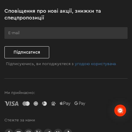
Акційні набори
Сповіщення про нові акції, знижки та
Бізнес-клієнтам
спецпропозиції
Програма лояльності
Клуб майстерності
Підписатися
Підписуючись, ви погоджуєтеся з
угодою користувача
Ми приймаємо:
Стежте за нами
facebook
youtube
instagram
twitter
telegram
Viber
TikTok