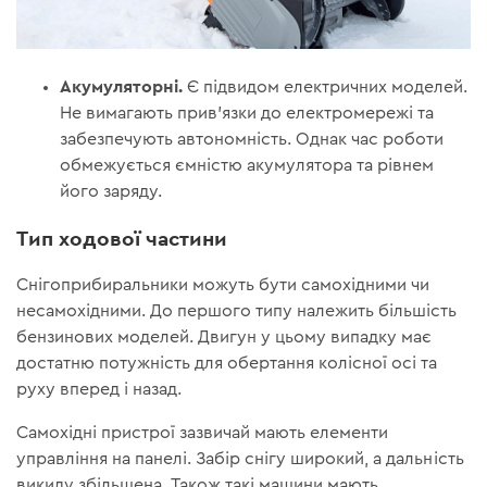
Акумуляторні.
Є підвидом електричних моделей.
Не вимагають прив'язки до електромережі та
забезпечують автономність. Однак час роботи
обмежується ємністю акумулятора та рівнем
його заряду.
Тип ходової частини
Снігоприбиральники можуть бути самохідними чи
несамохідними. До першого типу належить більшість
бензинових моделей. Двигун у цьому випадку має
достатню потужність для обертання колісної осі та
руху вперед і назад.
Самохідні пристрої зазвичай мають елементи
управління на панелі. Забір снігу широкий, а дальність
викиду збільшена. Також такі машини мають