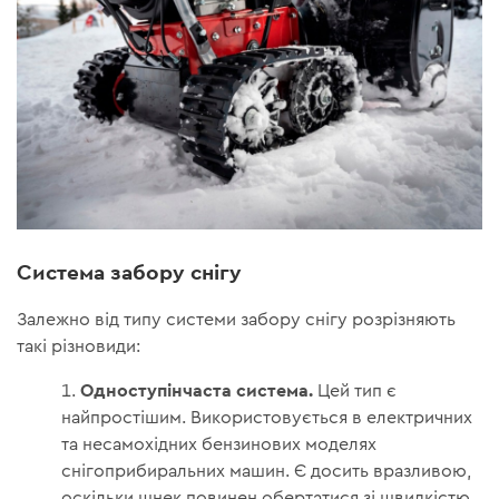
Система забору снігу
Залежно від типу системи забору снігу розрізняють
такі різновиди:
Одноступінчаста система.
Цей тип є
найпростішим. Використовується в електричних
та несамохідних бензинових моделях
снігоприбиральних машин. Є досить вразливою,
оскільки шнек повинен обертатися зі швидкістю