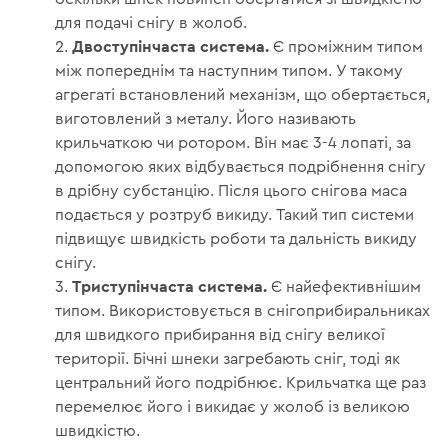
для подачі снігу в жолоб.
Двоступінчаста система.
Є проміжним типом
між попереднім та наступним типом. У такому
агрегаті встановлений механізм, що обертається,
виготовлений з металу. Його називають
крильчаткою чи ротором. Він має 3-4 лопаті, за
допомогою яких відбувається подрібнення снігу
в дрібну субстанцію. Після цього снігова маса
подається у розтруб викиду. Такий тип системи
підвищує швидкість роботи та дальність викиду
снігу.
Триступінчаста система.
Є найефективнішим
типом. Використовується в снігоприбиральниках
для швидкого прибирання від снігу великої
території. Бічні шнеки загребають сніг, тоді як
центральний його подрібнює. Крильчатка ще раз
перемелює його і викидає у жолоб із великою
швидкістю.