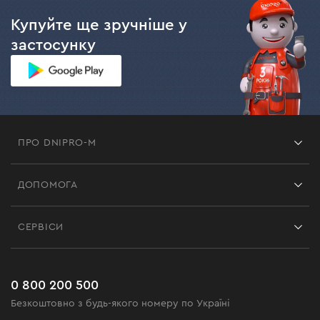
Купуйте ще зручніше у
застосунку
ПРО DNIPRO-M
Франшиза
ДОПОМОГА
Відгуки
Контакти
Блог
СЕРВІСИ
Повернення
Робота
Сервіс
Доставка і оплата
Новинки
Поширені запитання
0 800 200 500
Чорна п'ятниця
Безкоштовно з будь-якого номеру по Україні
Новини