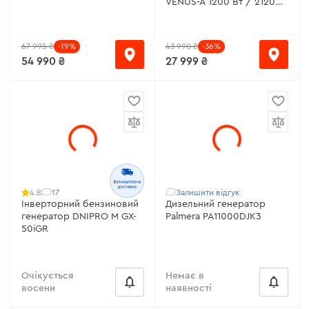
VENUS-A 1200 Вт / 2120
Вт·г
67 995 ₴
-19%
43 990 ₴
-36%
54 990 ₴
27 999 ₴
17
Залишити відгук
4.8
Інверторний бензиновий
Дизельний генератор
генератор DNIPRO M GX-
Palmera PA11000DJK3
50iGR
Очікується
Немає в
восени
наявності