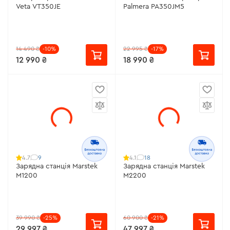
Veta VT350JE
Palmera PA350JМ5
14 490 ₴
-10%
22 995 ₴
-17%
12 990 ₴
18 990 ₴
9
18
4.7
4.1
Зарядна станція Marstek
Зарядна станція Marstek
M1200
M2200
39 990 ₴
-25%
60 900 ₴
-21%
29 997 ₴
47 997 ₴