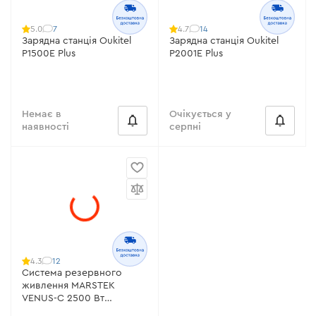
7
14
5.0
4.7
Зарядна станція Oukitel
Зарядна станція Oukitel
P1500E Plus
P2001E Plus
Немає в
Очікується у
наявності
серпні
12
4.3
Система резервного
живлення MARSTEK
VENUS-C 2500 Вт
2560Вт*год