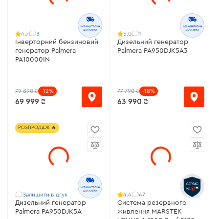
3
1
4.7
5.0
Інверторний бензиновий
Дизельний генератор
генератор Palmera
Palmera PA950DJK5A3
PA10000IN
79 890 ₴
-12%
77 790 ₴
-18%
69 999 ₴
63 990 ₴
РОЗПРОДАЖ 🔥
Залишити відгук
47
4.4
Дизельний генератор
Система резервного
Palmera PA950DJK5A
живлення MARSTEK