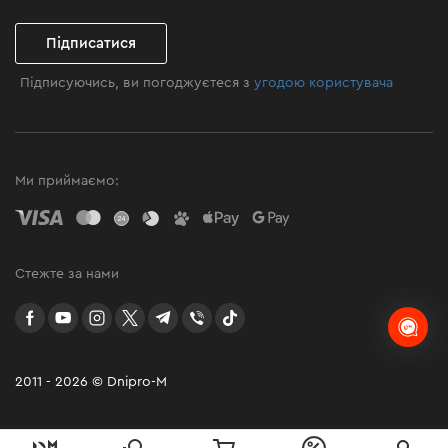
Підписатися
Підписуючись, ви погоджуєтеся з
угодою користувача
Ми приймаємо:
Стежте за нами
facebook
youtube
instagram
twitter
telegram
Viber
TikTok
2011 - 2026 © Dnipro-M