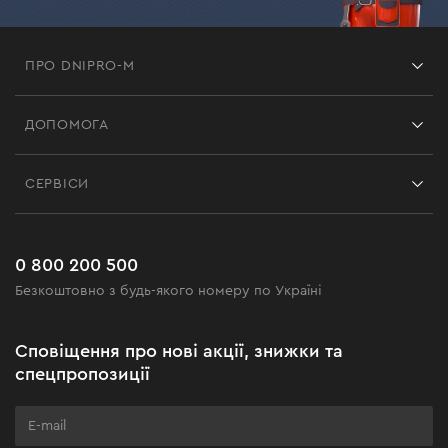
ПРО DNIPRO-M
Франшиза
ДОПОМОГА
Відгуки
Контакти
Блог
СЕРВІСИ
Повернення
Робота
Сервіс
Доставка і оплата
Новинки
Поширені запитання
0 800 200 500
Чорна п'ятниця
Безкоштовно з будь-якого номеру по Україні
Новини
Акційні набори
Сповіщення про нові акції, знижки та
Бізнес-клієнтам
спецпропозиції
Програма лояльності
Клуб майстерності