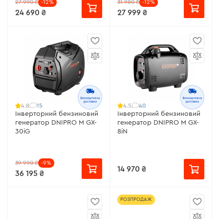
27 990 ₴
-12%
31 980 ₴
-12%
24 690 ₴
27 999 ₴
15
40
4.8
4.5
Інверторний бензиновий
Інверторний бензиновий
генератор DNIPRO M GX-
генератор DNIPRO M GX-
30iG
8iN
39 990 ₴
-9%
14 970 ₴
36 195 ₴
РОЗПРОДАЖ