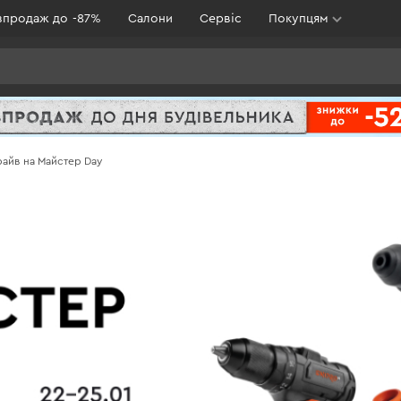
зпродаж до -87%
Салони
Сервіс
Покупцям
драйв на Майстер Day