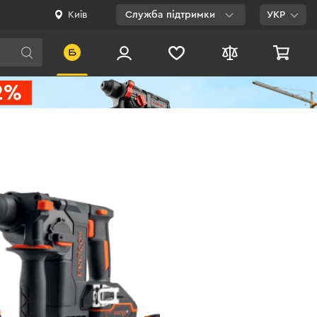
Київ
Служба підтримки
УКР
Viber
WhatsApp
Telegram
Facebook
E-mail
0 800 200 500
Безкоштовно по
Україні