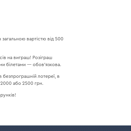
в загальною вартістю від 500
сів на виграш! Розіграш
ими білетами — обов'язкова.
в безпрограшній лотереї, в
 2000 або 2500 грн.
арунків!