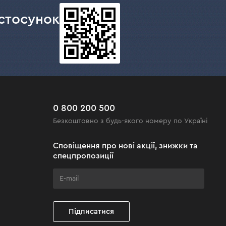
стосунок
0 800 200 500
Безкоштовно з будь-якого номеру по Україні
Сповіщення про нові акції, знижки та
спецпропозиції
Підписатися