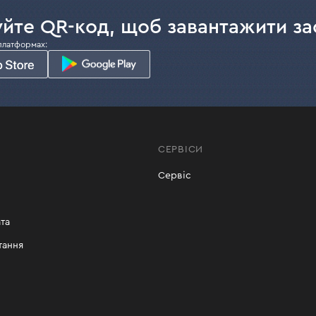
йте QR-код, щоб завантажити за
платформах:
СЕРВІСИ
Сервіс
та
тання