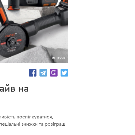
16092
райв на
ивість поспілкуватися,
пеціальні знижки та розіграш