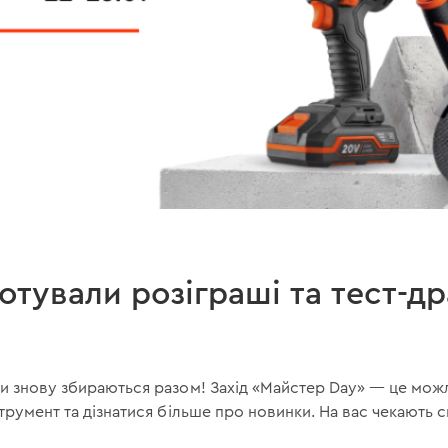
готували розіграші та тест-д
и знову збираються разом! Захід «Майстер Day» — це можл
трумент та дізнатися більше про новинки. На вас чекають с