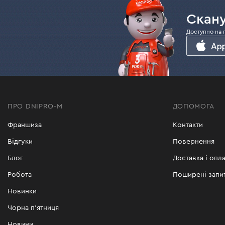
Скану
Доступно на 
ПРО DNIPRO-M
ДОПОМОГА
Франшиза
Контакти
Відгуки
Повернення
Блог
Доставка і опла
Робота
Поширені запи
Новинки
Чорна п'ятниця
Новини