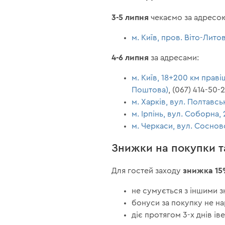
3-5 липня
чекаємо за адресо
м. Київ, пров. Віто-Лито
4-6 липня
за адресами:
м. Київ, 18+200 км прав
Поштова)
, (067) 414-50-
м. Харків, вул. Полтавсь
м. Ірпінь, вул. Соборна, 
м. Черкаси, вул. Соснов
Знижки на покупки т
знижка 15
Для гостей заходу
не сумується з іншими 
бонуси за покупку не н
діє протягом 3-х днів іве