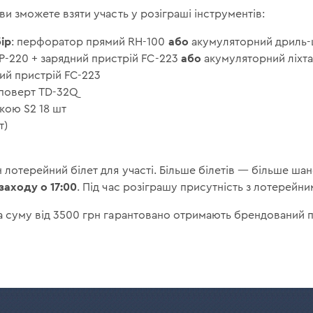
ви зможете взяти участь у розіграші інструментів:
ір
або
: перфоратор прямий RH-100
акумуляторний дриль-
або
P-220 + зарядний пристрій FC-223
акумуляторний ліхта
ий пристрій FC-223
поверт TD-32Q
вкою S2 18 шт
т)
 лотерейний білет для участі. Більше білетів — більше шан
заходу о 17:00
. Під час розіграшу присутність з лотерейн
на суму від 3500 грн гарантовано отримають брендований п