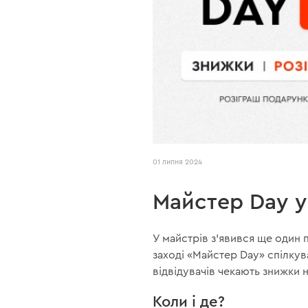
01 липня 2024
Майстер Day у 
У майстрів з'явився ще один 
заході «Майстер Day» спілку
відвідувачів чекають знижки 
Коли і де?