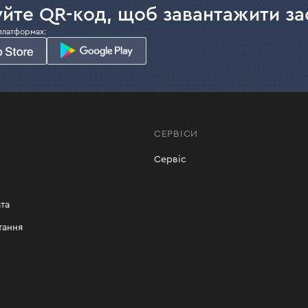
йте QR-код, щоб завантажити за
платформах:
СЕРВІСИ
Сервіс
та
тання