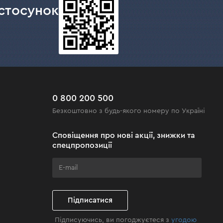
стосунок
0 800 200 500
Безкоштовно з будь-якого номеру по Україні
Сповіщення про нові акції, знижки та
спецпропозиції
Підписатися
Підписуючись, ви погоджуєтеся з
угодою