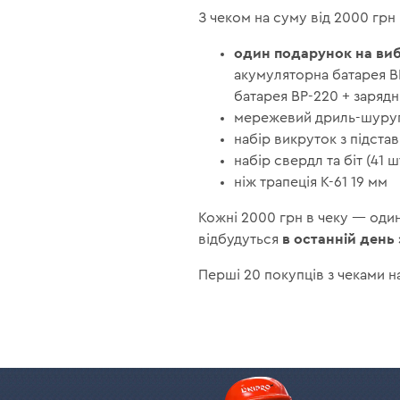
З чеком на суму від 2000 грн 
один подарунок на виб
акумуляторна батарея B
батарея BP-220 + зарядн
мережевий дриль-шуру
набір викруток з підста
набір свердл та біт (41 ш
ніж трапеція К-61 19 мм
Кожні 2000 грн в чеку — один
в останній день 
відбудуться
Перші 20 покупців з чеками 