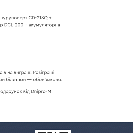
шуруповерт CD-218Q +
р DCL-200 + акумуляторна
сів на виграш! Розіграші
ими білетами — обов'язково.
одарунок від Dnipro-M.