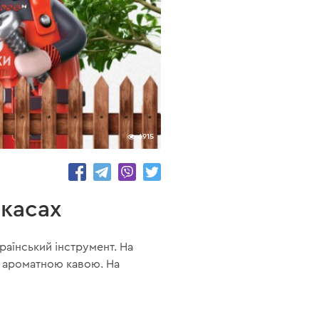
6915
ркасах
раїнський інструмент. На
о ароматною кавою. На