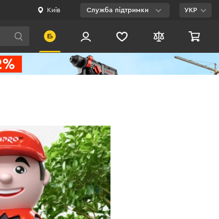
Київ
Служба підтримки
УКР
Viber
WhatsApp
Telegram
Facebook
E-mail
0 800 200 500
Безкоштовно по
Україні