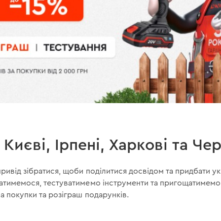
Києві, Ірпені, Харкові та Че
привід зібратися, щоби поділитися досвідом та придбати ук
ватимемося, тестуватимемо інструменти та пригощатимем
на покупки та розіграш подарунків.