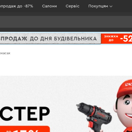
зпродаж до -87%
Салони
Сервіс
Покупцям
ркасах