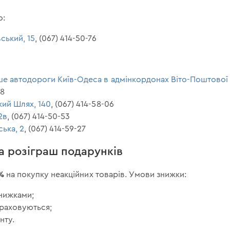
ю:
вський, 15
, (067) 414-50-76
іше автодороги Київ-Одеса в адмінкордонах Віто-Поштової сі
28
кий Шлях, 140
, (067) 414-58-06
2в
, (067) 414-50-53
ська, 2
, (067) 414-59-27
а розіграш подарунків
%
на покупку неакційних товарів. Умови знижки:
знижками;
араховуються;
нту.