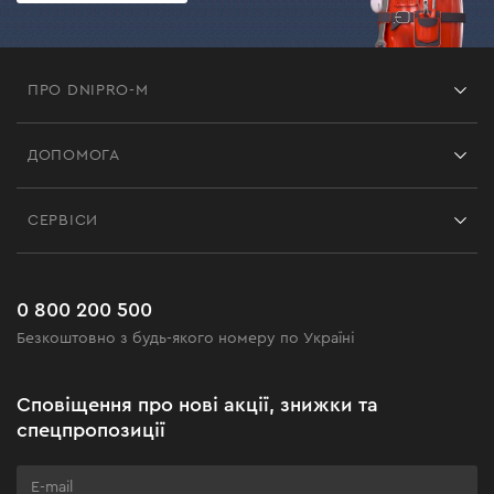
ПРО DNIPRO-M
Франшиза
ДОПОМОГА
Відгуки
Контакти
Блог
СЕРВІСИ
Повернення
Робота
Сервіс
Доставка і оплата
Новинки
Поширені запитання
0 800 200 500
Чорна п'ятниця
Безкоштовно з будь-якого номеру по Україні
Новини
Акційні набори
Сповіщення про нові акції, знижки та
Бізнес-клієнтам
спецпропозиції
Програма лояльності