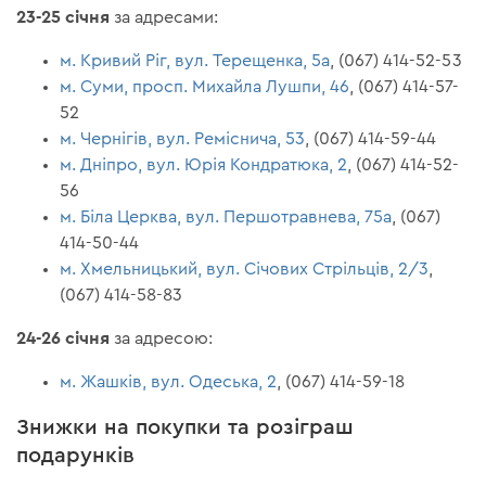
23-25 ​​січня
за адресами:
м. Кривий Ріг, вул. Терещенка, 5а
, (067) 414-52-53
м. Суми, просп. Михайла Лушпи, 46
, (067) 414-57-
52
м. Чернігів, вул. Реміснича, 53
, (067) 414-59-44
м. Дніпро, вул. Юрія Кондратюка, 2
, (067) 414-52-
56
м. Біла Церква, вул. Першотравнева, 75а
, (067)
414-50-44
м. Хмельницький, вул. Січових Стрільців, 2/3
,
(067) 414-58-83
24-26 січня
за адресою:
м. Жашків, вул. Одеська, 2
, (067) 414-59-18
Знижки на покупки та розіграш
подарунків