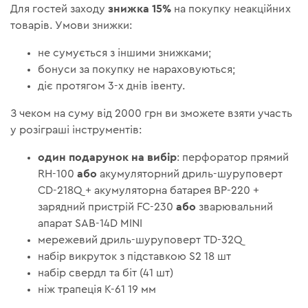
знижка 15%
Для гостей заходу
на покупку неакційних
товарів. Умови знижки:
не сумується з іншими знижками;
бонуси за покупку не нараховуються;
діє протягом 3-х днів івенту.
З чеком на суму від 2000 грн ви зможете взяти участь
у розіграші інструментів:
один подарунок на вибір
: перфоратор прямий
або
RH-100
акумуляторний дриль-шуруповерт
CD-218Q + акумуляторна батарея BP-220 +
або
зарядний пристрій FC-230
зварювальний
апарат SAB-14D MINI
мережевий дриль-шуруповерт TD-32Q
набір викруток з підставкою S2 18 шт
набір свердл та біт (41 шт)
ніж трапеція К-61 19 мм